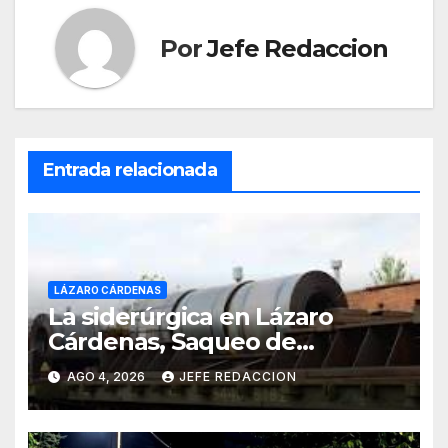
Por
Jefe Redaccion
Entrada relacionada
LÁZARO CÁRDENAS
La siderúrgica en Lázaro
Cárdenas, Saqueo de
Recursos Naturales a Cambio
AGO 4, 2026
JEFE REDACCION
de Miseria