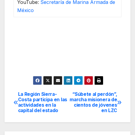
YouTube:
Secretaría de Marina Armada de
México
La Región Sierra-
“Súbete al perdón”,
Navegación
Costa participa en las
marcha misionera de
actividades en la
cientos de jóvenes
de
capital del estado
en LZC
entradas