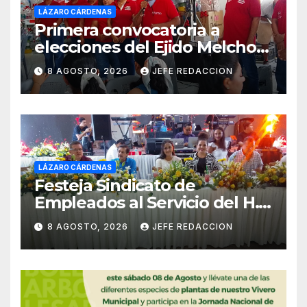
LÁZARO CÁRDENAS
Primera convocatoria a
elecciones del Ejido Melchor
Ocampo en Lázaro Cárdenas
8 AGOSTO, 2026
JEFE REDACCION
el domingo
LÁZARO CÁRDENAS
Festeja Sindicato de
Empleados al Servicio del H.
Ayuntamiento de LZC Día del
8 AGOSTO, 2026
JEFE REDACCION
Empleado Municipal