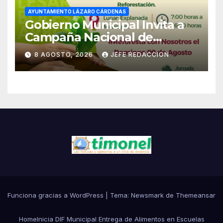
AYUNTAMIENTO LÁZARO CÁRDENAS
Gobierno Municipal Invita a
Campaña Nacional de
Reforestación
8 AGOSTO, 2026
JEFE REDACCION
Funciona gracias a WordPress
|
Tema:
Newsmark
de
Themeansar
Home
Inicia DIF Municipal Entrega de Alimentos en Escuelas