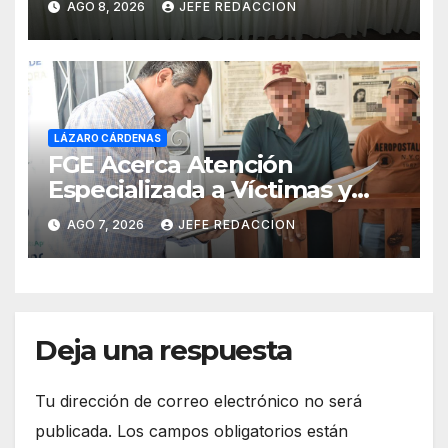
AGO 8, 2026
JEFE REDACCION
Empleado Municipal
LÁZARO CÁRDENAS
FGE Acerca Atención
Especializada a Víctimas y
Ciudadanía de Coalcomán
AGO 7, 2026
JEFE REDACCION
Deja una respuesta
Tu dirección de correo electrónico no será
publicada.
Los campos obligatorios están