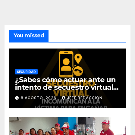
You missed
SEGURIDAD
¿Sabes cómo actuar ante un
intento de secuestro virtual?
La SSP te guía para evitarlo
8 AGOSTO, 2026
JEFE REDACCION