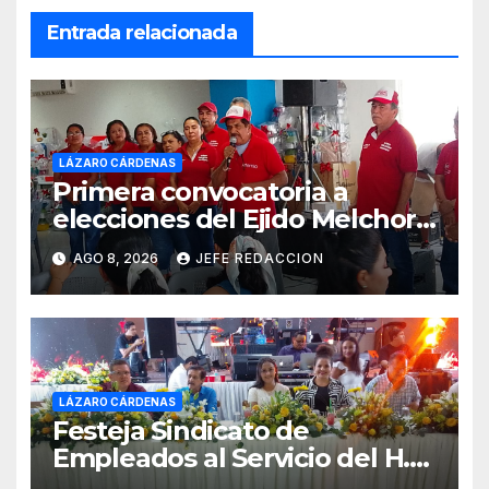
Entrada relacionada
LÁZARO CÁRDENAS
Primera convocatoria a
elecciones del Ejido Melchor
Ocampo en Lázaro Cárdenas
AGO 8, 2026
JEFE REDACCION
el domingo
LÁZARO CÁRDENAS
Festeja Sindicato de
Empleados al Servicio del H.
Ayuntamiento de LZC Día del