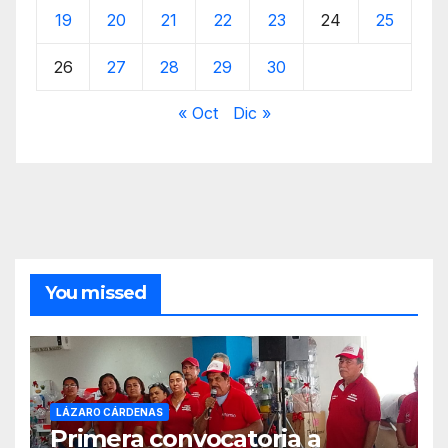
19
20
21
22
23
24
25
26
27
28
29
30
« Oct
Dic »
You missed
LÁZARO CÁRDENAS
Primera convocatoria a