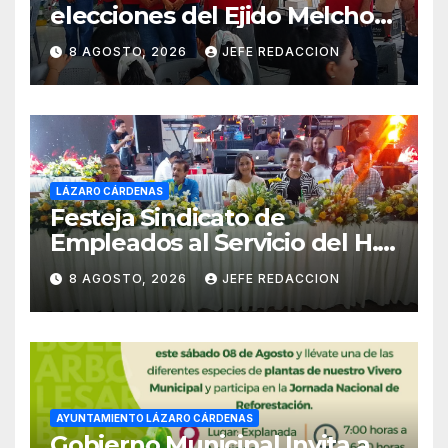
elecciones del Ejido Melchor
Ocampo en Lázaro Cárdenas
8 AGOSTO, 2026
JEFE REDACCION
el domingo
LÁZARO CÁRDENAS
Festeja Sindicato de
Empleados al Servicio del H.
Ayuntamiento de LZC Día del
8 AGOSTO, 2026
JEFE REDACCION
Empleado Municipal
AYUNTAMIENTO LÁZARO CÁRDENAS
Gobierno Municipal Invita a