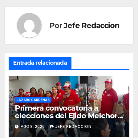
entradas
Por
Jefe Redaccion
Entrada relacionada
LÁZARO CÁRDENAS
Primera convocatoria a
elecciones del Ejido Melchor
Ocampo en Lázaro Cárdenas
AGO 8, 2026
JEFE REDACCION
el domingo