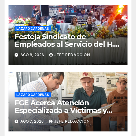
LÁZARO CÁRDENAS
Festeja Sindicato de
Empleados al Servicio del H.
Ayuntamiento de LZC Día del
AGO 8, 2026
JEFE REDACCION
Empleado Municipal
LÁZARO CÁRDENAS
FGE Acerca Atención
Especializada a Víctimas y
Ciudadanía de Coalcomán
AGO 7, 2026
JEFE REDACCION