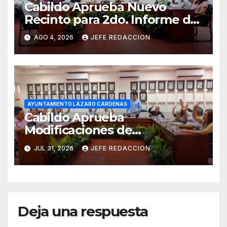
Cabildo Aprueba Nuevo
Recinto para 2do. Informe de
Gobierno Municipal
AGO 4, 2026
JEFE REDACCION
AYUNTAMIENTO LÁZARO CÁRDENAS
Cabildo Aprueba
Modificaciones de
Presupuesto en CAPALAC
JUL 31, 2026
JEFE REDACCION
Deja una respuesta