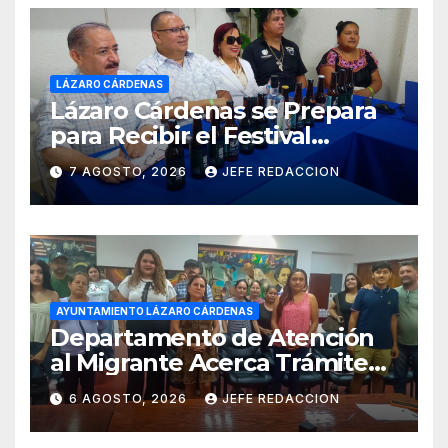
LÁZARO CÁRDENAS
Lázaro Cárdenas se Prepara
para Recibir el Festival
Internacional de la Cerveza
7 AGOSTO, 2026
JEFE REDACCION
Costa de Michoacán 2026
AYUNTAMIENTO LÁZARO CÁRDENAS
Departamento de Atención
al Migrante Acerca Trámite
de Pasaportes
6 AGOSTO, 2026
JEFE REDACCION
Estadounidenses a
Residentes de Lázaro