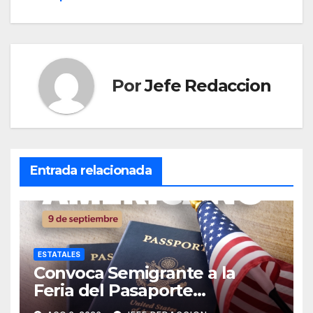
entradas
Por
Jefe Redaccion
Entrada relacionada
ESTATALES
Convoca Semigrante a la
Feria del Pasaporte
Estadounidense 2026