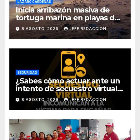
LÁZARO CÁRDENAS
Inicia arribazón masiva de
tortuga marina en playas de
Michoacán
8 AGOSTO, 2026
JEFE REDACCION
SEGURIDAD
¿Sabes cómo actuar ante un
intento de secuestro virtual?
La SSP te guía para evitarlo
8 AGOSTO, 2026
JEFE REDACCION