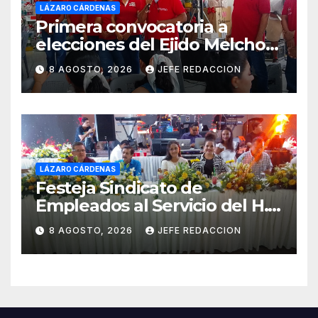
LÁZARO CÁRDENAS
Primera convocatoria a
elecciones del Ejido Melchor
Ocampo en Lázaro Cárdenas
8 AGOSTO, 2026
JEFE REDACCION
el domingo
LÁZARO CÁRDENAS
Festeja Sindicato de
Empleados al Servicio del H.
Ayuntamiento de LZC Día del
8 AGOSTO, 2026
JEFE REDACCION
Empleado Municipal