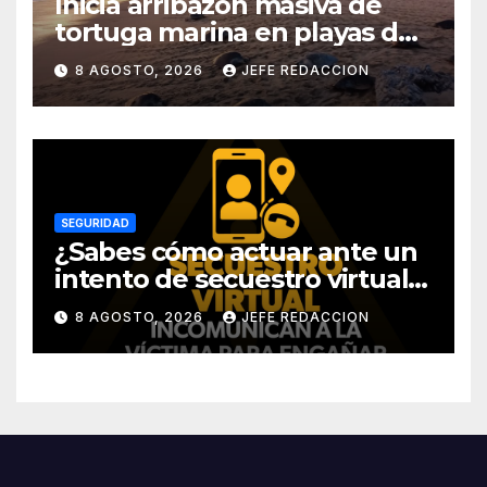
Inicia arribazón masiva de
tortuga marina en playas de
Michoacán
8 AGOSTO, 2026
JEFE REDACCION
SEGURIDAD
¿Sabes cómo actuar ante un
intento de secuestro virtual?
La SSP te guía para evitarlo
8 AGOSTO, 2026
JEFE REDACCION