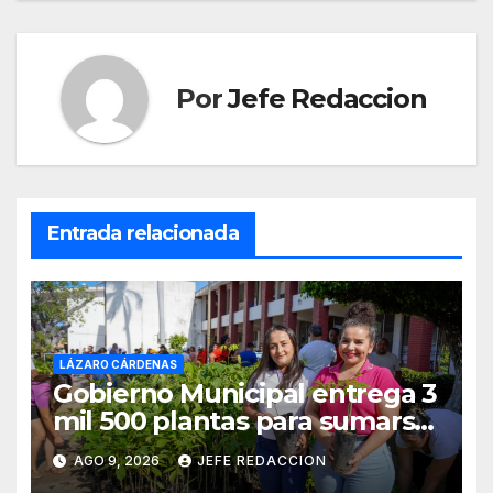
Por
Jefe Redaccion
Entrada relacionada
LÁZARO CÁRDENAS
Gobierno Municipal entrega 3
mil 500 plantas para sumarse
a la Jornada Nacional de
AGO 9, 2026
JEFE REDACCION
Reforestación