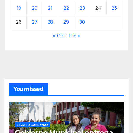
19
20
21
22
23
24
25
26
27
28
29
30
« Oct
Dic »
You missed
LÁZARO CÁRDENAS
Gobierno Municipal entrega