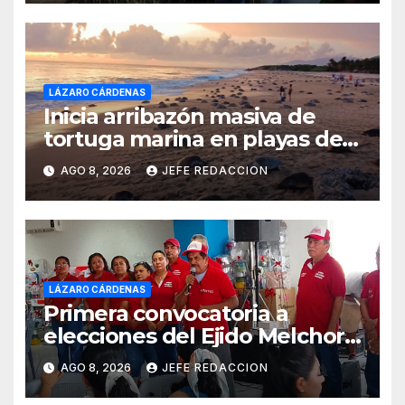
LÁZARO CÁRDENAS
Inicia arribazón masiva de
tortuga marina en playas de
Michoacán
AGO 8, 2026
JEFE REDACCION
LÁZARO CÁRDENAS
Primera convocatoria a
elecciones del Ejido Melchor
Ocampo en Lázaro Cárdenas
AGO 8, 2026
JEFE REDACCION
el domingo