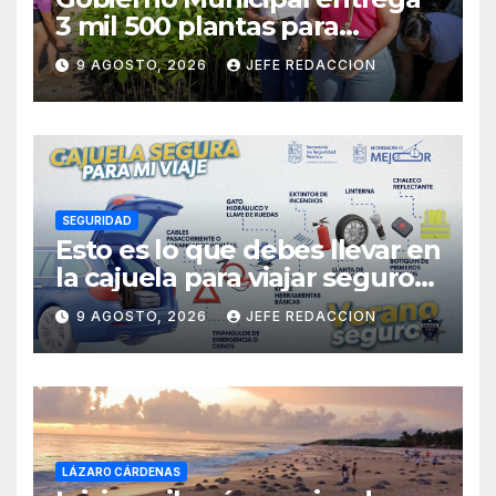
3 mil 500 plantas para
sumarse a la Jornada
9 AGOSTO, 2026
JEFE REDACCION
Nacional de Reforestación
SEGURIDAD
Esto es lo que debes llevar en
la cajuela para viajar seguro
por carretera
9 AGOSTO, 2026
JEFE REDACCION
LÁZARO CÁRDENAS