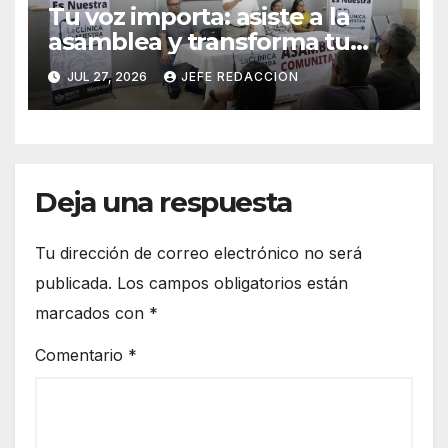
Tu voz importa: asiste a la
asamblea y transforma tu
clínica del IMSS-Bienestar
JUL 27, 2026
JEFE REDACCION
Deja una respuesta
Tu dirección de correo electrónico no será
publicada.
Los campos obligatorios están
marcados con
*
Comentario
*