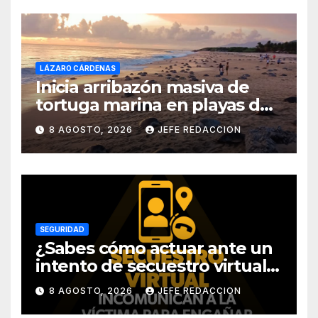
LÁZARO CÁRDENAS
Inicia arribazón masiva de
tortuga marina en playas de
Michoacán
8 AGOSTO, 2026
JEFE REDACCION
SEGURIDAD
¿Sabes cómo actuar ante un
intento de secuestro virtual?
La SSP te guía para evitarlo
8 AGOSTO, 2026
JEFE REDACCION