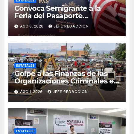
ESTATALES
Convoca Semigrante a la
Feria del Pasaporte
Estadounidense 2026
AGO 6, 2026
JEFE REDACCION
ESTATALES
Golpe a las Finanzas de las
Organizaciones Criminales en
Operativos
AGO 1, 2026
JEFE REDACCION
Interinstitucionales
ESTATALES