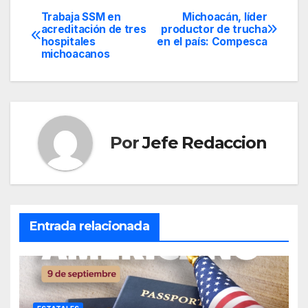
Trabaja SSM en
Michoacán, líder
Navegación
acreditación de tres
productor de trucha
hospitales
en el país: Compesca
de
michoacanos
entradas
Por
Jefe Redaccion
Entrada relacionada