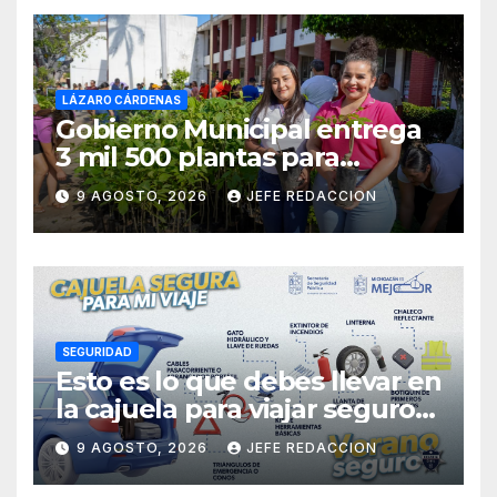
LÁZARO CÁRDENAS
Gobierno Municipal entrega
3 mil 500 plantas para
sumarse a la Jornada
9 AGOSTO, 2026
JEFE REDACCION
Nacional de Reforestación
SEGURIDAD
Esto es lo que debes llevar en
la cajuela para viajar seguro
por carretera
9 AGOSTO, 2026
JEFE REDACCION