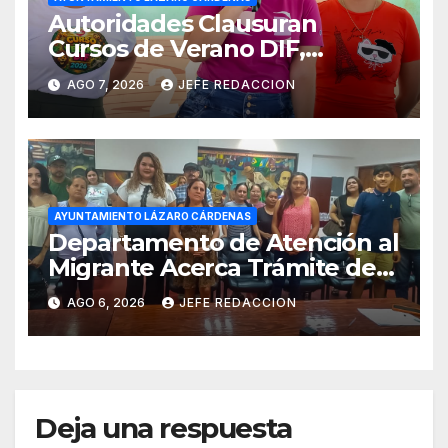
Autoridades Clausuran
Cursos de Verano DIF,
Seguridad Pública y Casa de
AGO 7, 2026
JEFE REDACCION
Cultura 2026
AYUNTAMIENTO LÁZARO CÁRDENAS
Departamento de Atención al
Migrante Acerca Trámite de
Pasaportes Estadounidenses
AGO 6, 2026
JEFE REDACCION
a Residentes de Lázaro
Cárdenas
Deja una respuesta