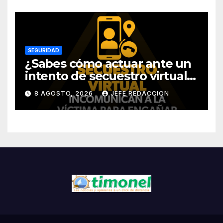
SEGURIDAD
¿Sabes cómo actuar ante un
intento de secuestro virtual?
La SSP te guía para evitarlo
8 AGOSTO, 2026
JEFE REDACCION