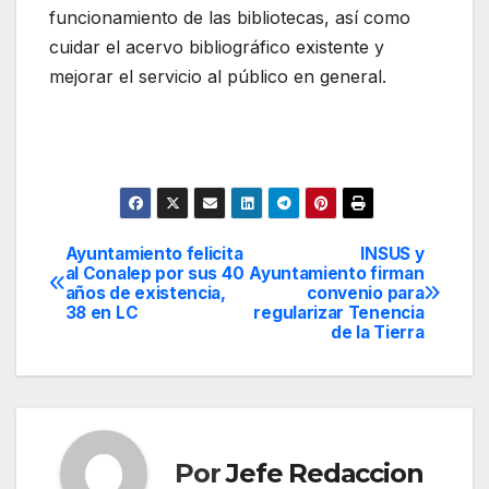
funcionamiento de las bibliotecas, así como
cuidar el acervo bibliográfico existente y
mejorar el servicio al público en general.
Ayuntamiento felicita
INSUS y
Navegación
al Conalep por sus 40
Ayuntamiento firman
años de existencia,
convenio para
de
38 en LC
regularizar Tenencia
de la Tierra
entradas
Por
Jefe Redaccion