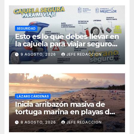
SEGURIDAD
Esto es lo que debes llevar en
la cajuela para viajar seguro
por carretera
9 AGOSTO, 2026
JEFE REDACCION
LÁZARO CÁRDENAS
Inicia arribazón masiva de
tortuga marina en playas de
Michoacán
8 AGOSTO, 2026
JEFE REDACCION