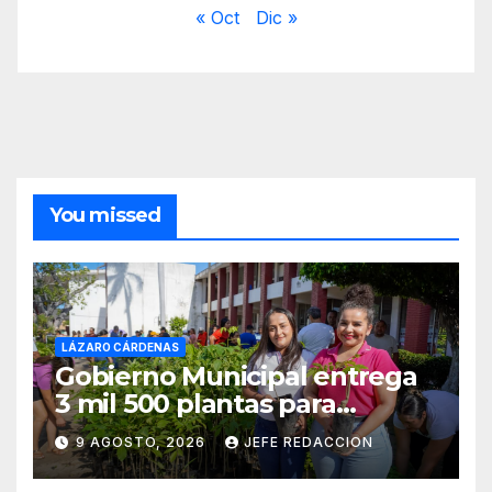
« Oct
Dic »
You missed
LÁZARO CÁRDENAS
Gobierno Municipal entrega
3 mil 500 plantas para
sumarse a la Jornada
9 AGOSTO, 2026
JEFE REDACCION
Nacional de Reforestación