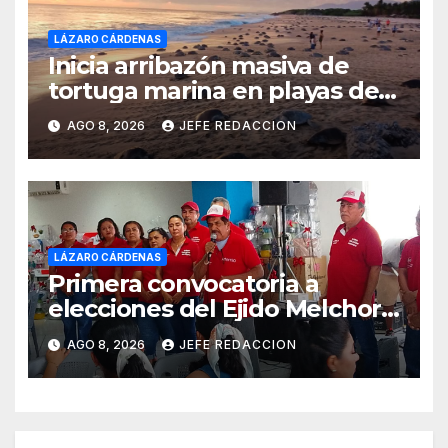
LÁZARO CÁRDENAS
Inicia arribazón masiva de
tortuga marina en playas de
Michoacán
AGO 8, 2026
JEFE REDACCION
LÁZARO CÁRDENAS
Primera convocatoria a
elecciones del Ejido Melchor
Ocampo en Lázaro Cárdenas
AGO 8, 2026
JEFE REDACCION
el domingo