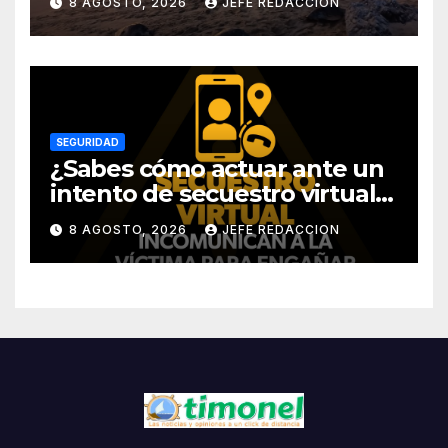
8 AGOSTO, 2026
JEFE REDACCION
SEGURIDAD
¿Sabes cómo actuar ante un
intento de secuestro virtual?
La SSP te guía para evitarlo
8 AGOSTO, 2026
JEFE REDACCION