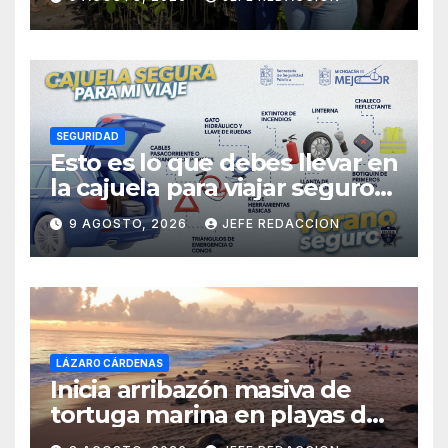
Nacional de Reforestación
SEGURIDAD
Esto es lo que debes llevar en
la cajuela para viajar seguro
por carretera
9 AGOSTO, 2026
JEFE REDACCION
LÁZARO CÁRDENAS
Inicia arribazón masiva de
tortuga marina en playas de
Michoacán