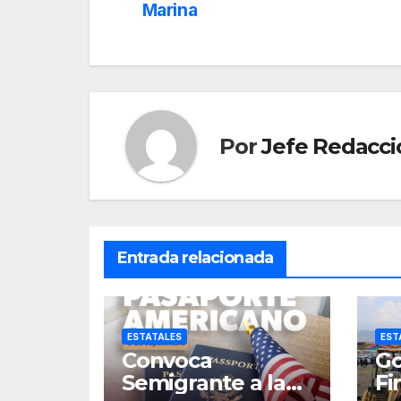
de
Marina
entradas
Por
Jefe Redacci
Entrada relacionada
ESTATALES
EST
Convoca
Go
Semigrante a la
Fi