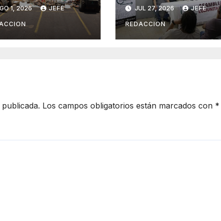
ganizaciones
asamblea y
GO 1, 2026
JEFE
JUL 27, 2026
JEFE
iminales en
transforma tu
erativos
clínica del IMSS-
ACCION
REDACCION
terinstitucional
Bienestar
 publicada.
Los campos obligatorios están marcados con
*