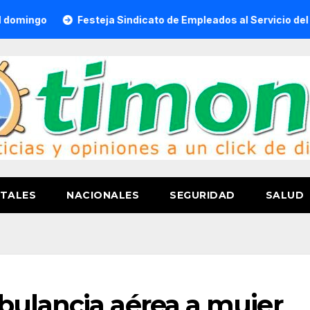
Festeja Sindicato de Empleados al Servicio del H. Ayunta
TALES
NACIONALES
SEGURIDAD
SALUD
bulancia aérea a mujer