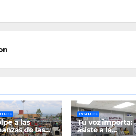
on
ATALES
ESTATALES
lpe a las
Tu voz importa:
nanzas de las
asiste a la