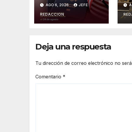
Feria del
Or
AGO 6, 2026
JEFE
A
Pasaporte
Cr
Estadounidense
Op
REDACCION
RED
2026
In
es
Deja una respuesta
Tu dirección de correo electrónico no será
Comentario
*