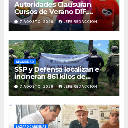
Autoridades Clausuran
Cursos de Verano DIF,
Seguridad Pública y Casa de
7 AGOSTO, 2026
JEFE REDACCION
Cultura 2026
SEGURIDAD
SSP y Defensa localizan e
incineran 861 kilos de
marihuana en Huetamo
7 AGOSTO, 2026
JEFE REDACCION
LÁZARO CÁRDENAS