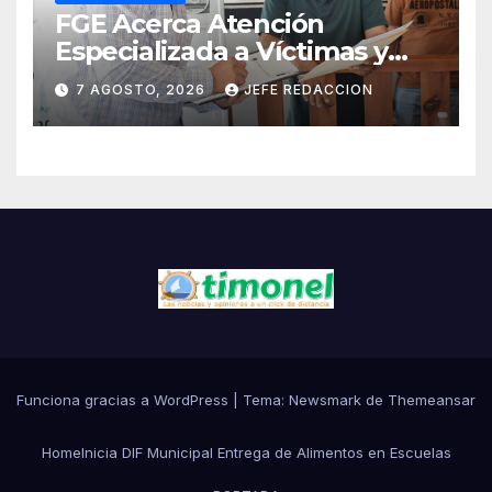
FGE Acerca Atención
Especializada a Víctimas y
Ciudadanía de Coalcomán
7 AGOSTO, 2026
JEFE REDACCION
Funciona gracias a WordPress
|
Tema:
Newsmark
de
Themeansar
Home
Inicia DIF Municipal Entrega de Alimentos en Escuelas