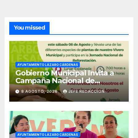
You missed
AYUNTAMIENTO LÁZARO CÁRDENAS
Gobierno Municipal Invita a
Campaña Nacional de
Reforestación
8 AGOSTO, 2026
JEFE REDACCION
AYUNTAMIENTO LÁZARO CÁRDENAS