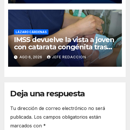
LÁZARO CÁRDENAS
IMSS devuelve la vista a joven
con catarata congénita tras
23 años de limitación visual
AGO 6, 2026
JEFE REDACCION
Deja una respuesta
Tu dirección de correo electrónico no será
publicada.
Los campos obligatorios están
marcados con
*