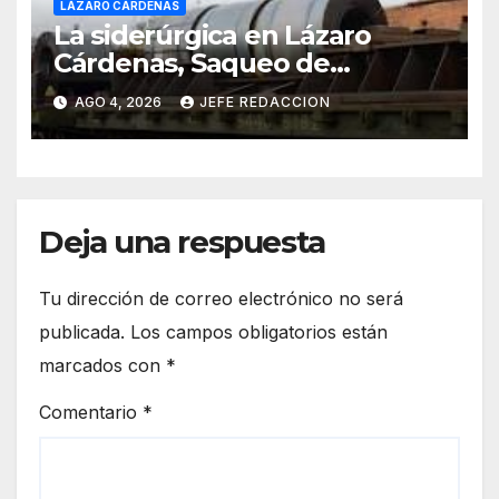
LÁZARO CÁRDENAS
La siderúrgica en Lázaro
Cárdenas, Saqueo de
Recursos Naturales a Cambio
AGO 4, 2026
JEFE REDACCION
de Miseria
Deja una respuesta
Tu dirección de correo electrónico no será
publicada.
Los campos obligatorios están
marcados con
*
Comentario
*