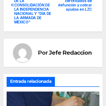
de
DE LA
certificados de
CONSOLIDACIÓN DE
defunción y cobrar
entradas
LA INDEPENDENCIA
ayudas en LZC
NACIONAL Y “DÍA DE
LA ARMADA DE
MÉXICO”
Por
Jefe Redaccion
Entrada relacionada