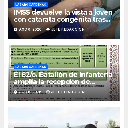
LÁZARO CÁRDENAS
IMSS devuelve la vista a joven
con catarata congénita tras
23 años de limitación visual
AGO 6, 2026
JEFE REDACCION
LÁZARO CÁRDENAS
El 82/o. Batallón de Infantería
amplía la recepción de
documentos para obtener La
AGO 6, 2026
JEFE REDACCION
Catilla del Servicio Militar
Nacional