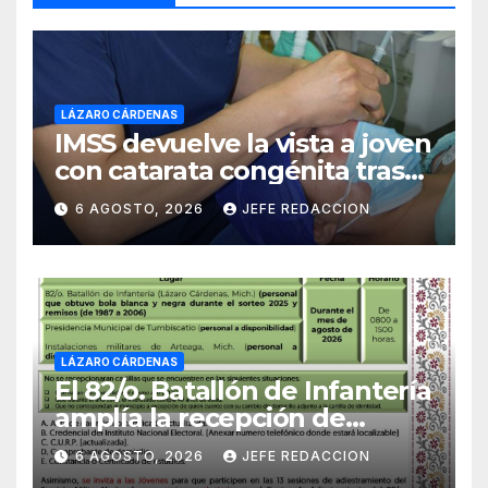
LÁZARO CÁRDENAS
IMSS devuelve la vista a joven
con catarata congénita tras
23 años de limitación visual
6 AGOSTO, 2026
JEFE REDACCION
LÁZARO CÁRDENAS
El 82/o. Batallón de Infantería
amplía la recepción de
documentos para obtener La
6 AGOSTO, 2026
JEFE REDACCION
Catilla del Servicio Militar