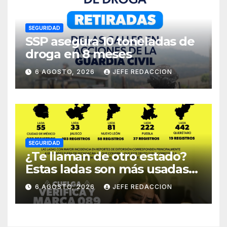
SEGURIDAD
SSP asegura 10 toneladas de
droga en 8 meses
6 AGOSTO, 2026
JEFE REDACCION
SEGURIDAD
¿Te llaman de otro estado?
Estas ladas son más usadas
para extorsionar en
6 AGOSTO, 2026
JEFE REDACCION
Michoacán