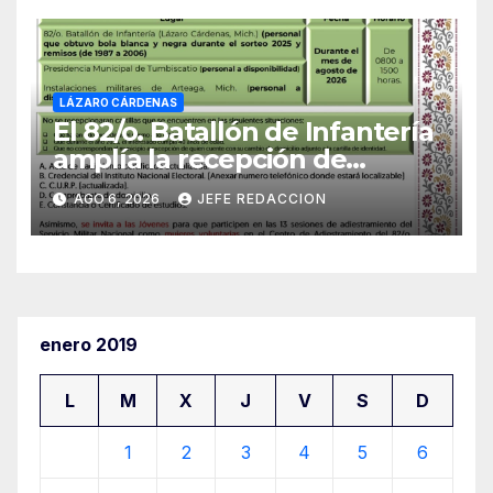
LÁZARO CÁRDENAS
El 82/o. Batallón de Infantería
amplía la recepción de
documentos para obtener La
AGO 6, 2026
JEFE REDACCION
Catilla del Servicio Militar
Nacional
enero 2019
L
M
X
J
V
S
D
1
2
3
4
5
6