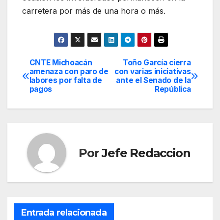
carretera por más de una hora o más.
CNTE Michoacán
Toño García cierra
Navegación
amenaza con paro de
con varias iniciativas
labores por falta de
ante el Senado de la
de
pagos
República
entradas
Por
Jefe Redaccion
Entrada relacionada