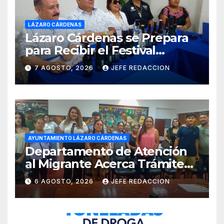
LÁZARO CÁRDENAS
Lázaro Cárdenas se Prepara
para Recibir el Festival
Internacional de la Cerveza
7 AGOSTO, 2026
JEFE REDACCION
Costa de Michoacán 2026
AYUNTAMIENTO LÁZARO CÁRDENAS
Departamento de Atención
al Migrante Acerca Trámite
de Pasaportes
6 AGOSTO, 2026
JEFE REDACCION
Estadounidenses a
Residentes de Lázaro
Cárdenas