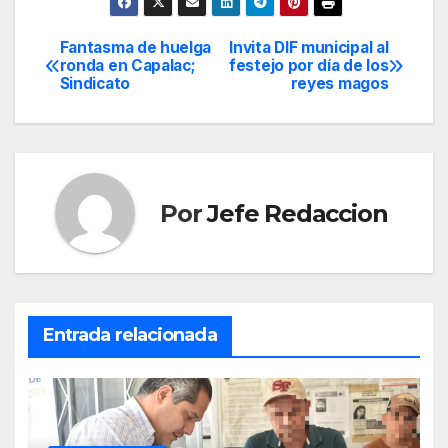
Fantasma de huelga
Invita DIF municipal al
Navegación
ronda en Capalac;
festejo por día de los
Sindicato
reyes magos
de
entradas
Por
Jefe Redaccion
Entrada relacionada