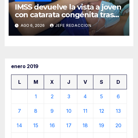
IMSS devuelve la vista a joven
con catarata congénita tras
23 años de limitación visual
AGO 6, 2026
JEFE REDACCION
enero 2019
L
M
X
J
V
S
D
1
2
3
4
5
6
7
8
9
10
11
12
13
14
15
16
17
18
19
20