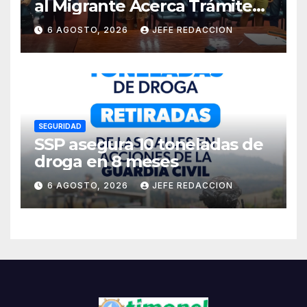
al Migrante Acerca Trámite
de Pasaportes
6 AGOSTO, 2026
JEFE REDACCION
Estadounidenses a
Residentes de Lázaro
Cárdenas
SEGURIDAD
SSP asegura 10 toneladas de
droga en 8 meses
6 AGOSTO, 2026
JEFE REDACCION