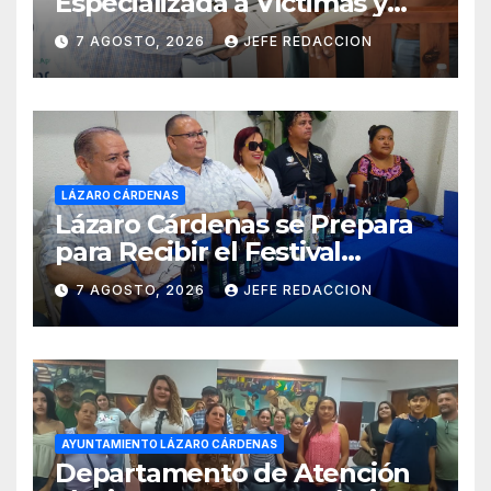
Especializada a Víctimas y
Ciudadanía de Coalcomán
7 AGOSTO, 2026
JEFE REDACCION
LÁZARO CÁRDENAS
Lázaro Cárdenas se Prepara
para Recibir el Festival
Internacional de la Cerveza
7 AGOSTO, 2026
JEFE REDACCION
Costa de Michoacán 2026
AYUNTAMIENTO LÁZARO CÁRDENAS
Departamento de Atención