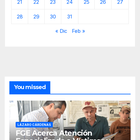
21
22
23
24
25
26
27
28
29
30
31
« Dic
Feb »
You missed
LÁZARO CÁRDENAS
FGE Acerca Atención