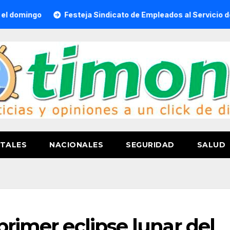
Festeja Sindicato de Empleados al Servicio del H. Ayun
TALES
NACIONALES
SEGURIDAD
SALUD
primer eclipse lunar del