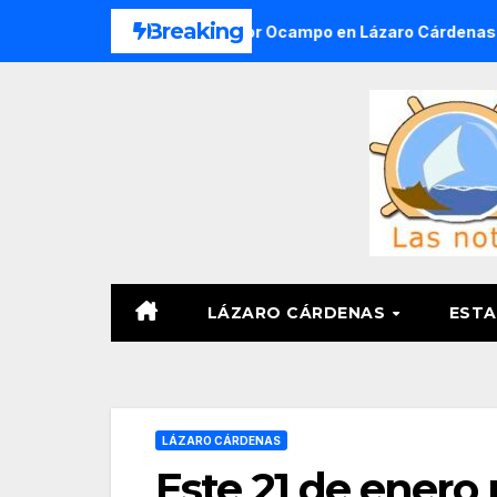
Saltar
Breaking
ones del Ejido Melchor Ocampo en Lázaro Cárdenas el domingo
al
contenido
LÁZARO CÁRDENAS
ESTA
LÁZARO CÁRDENAS
Este 21 de enero 