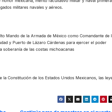
e honor mexicana, merito facultativo militar y naval primera
egados militares navales y aéreos.
 Alto Mando de la Armada de México como Comandante de l
udad y Puerto de Lázaro Cárdenas para ejercer el poder
 la soberanía de las costas michoacanas
e la Constitución de los Estados Unidos Mexicanos, las ley