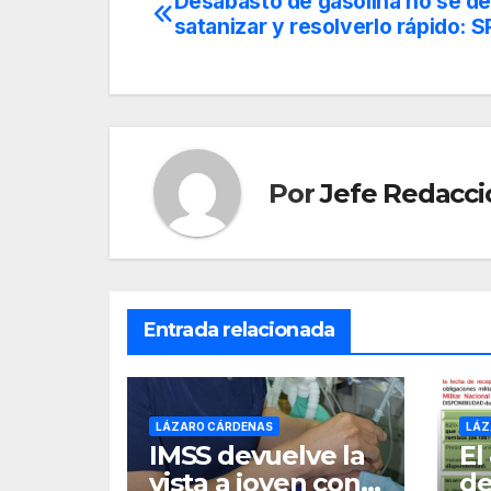
Desabasto de gasolina no se d
Navegación
satanizar y resolverlo rápido: 
de
entradas
Por
Jefe Redacci
Entrada relacionada
LÁZARO CÁRDENAS
LÁZ
IMSS devuelve la
El
vista a joven con
de