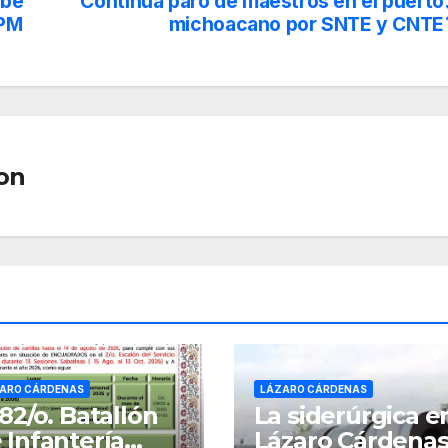
ebe
Continúa paro de maestros en el puerto
SPM
michoacano por SNTE y CNTE
on
ARO CÁRDENAS
LÁZARO CÁRDENAS
 82/o. Batallón
La siderúrgica e
 Infantería
Lázaro Cárdenas