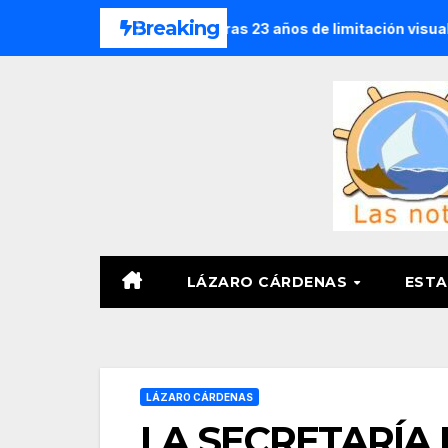
Saltar
Breaking
arata congénita tras 23 años de limitación visual
El 82/o.
al
contenido
LÁZARO CÁRDENAS
ESTA
LÁZARO CÁRDENAS
LA SECRETARÍA