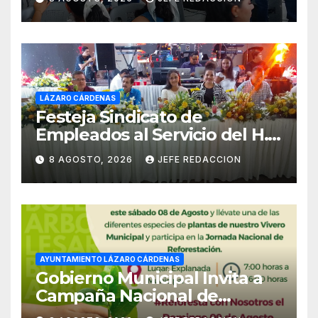
el domingo
LÁZARO CÁRDENAS
Festeja Sindicato de
Empleados al Servicio del H.
Ayuntamiento de LZC Día del
8 AGOSTO, 2026
JEFE REDACCION
Empleado Municipal
AYUNTAMIENTO LÁZARO CÁRDENAS
Gobierno Municipal Invita a
Campaña Nacional de
Reforestación