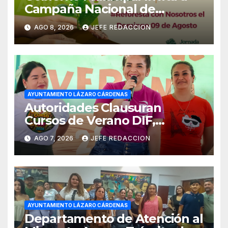
Campaña Nacional de
Reforestación
AGO 8, 2026
JEFE REDACCION
AYUNTAMIENTO LÁZARO CÁRDENAS
Autoridades Clausuran
Cursos de Verano DIF,
Seguridad Pública y Casa de
AGO 7, 2026
JEFE REDACCION
Cultura 2026
AYUNTAMIENTO LÁZARO CÁRDENAS
Departamento de Atención al