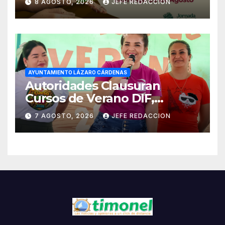
8 AGOSTO, 2026
JEFE REDACCION
AYUNTAMIENTO LÁZARO CÁRDENAS
Autoridades Clausuran
Cursos de Verano DIF,
Seguridad Pública y Casa de
7 AGOSTO, 2026
JEFE REDACCION
Cultura 2026