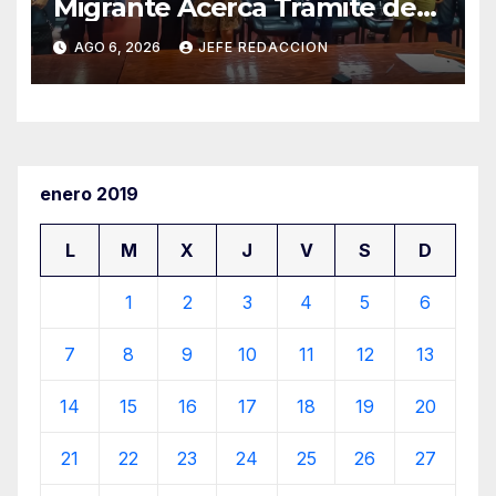
Migrante Acerca Trámite de
Pasaportes Estadounidenses
AGO 6, 2026
JEFE REDACCION
a Residentes de Lázaro
Cárdenas
enero 2019
L
M
X
J
V
S
D
1
2
3
4
5
6
7
8
9
10
11
12
13
14
15
16
17
18
19
20
21
22
23
24
25
26
27