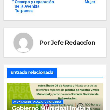
de
Ocampo y reparación
Mujer
de la Avenida
entradas
Tulipanes
Por
Jefe Redaccion
Entrada relacionada
AYUNTAMIENTO LÁZARO CÁRDENAS
Gobierno Municipal Invita a