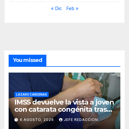
« Dic
Feb »
You missed
LÁZARO CÁRDENAS
IMSS devuelve la vista a joven
con catarata congénita tras
23 años de limitación visual
6 AGOSTO, 2026
JEFE REDACCION