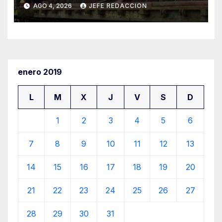
Recursos Naturales a Cambio
AGO 4, 2026
JEFE REDACCION
de Miseria
enero 2019
L
M
X
J
V
S
D
1
2
3
4
5
6
7
8
9
10
11
12
13
14
15
16
17
18
19
20
21
22
23
24
25
26
27
28
29
30
31