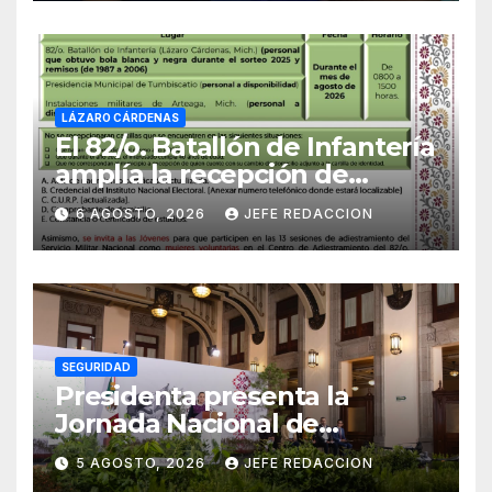
LÁZARO CÁRDENAS
El 82/o. Batallón de Infantería
amplía la recepción de
documentos para obtener La
6 AGOSTO, 2026
JEFE REDACCION
Catilla del Servicio Militar
Nacional
SEGURIDAD
Presidenta presenta la
Jornada Nacional de
Reforestación 2026; se
5 AGOSTO, 2026
JEFE REDACCION
realizará el 9 de agosto y se