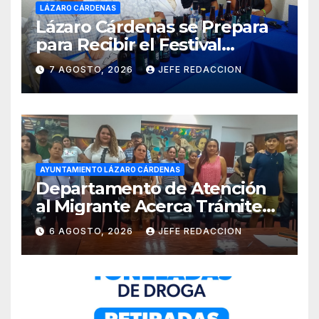
LÁZARO CÁRDENAS
Lázaro Cárdenas se Prepara
para Recibir el Festival
Internacional de la Cerveza
7 AGOSTO, 2026
JEFE REDACCION
Costa de Michoacán 2026
AYUNTAMIENTO LÁZARO CÁRDENAS
Departamento de Atención
al Migrante Acerca Trámite
de Pasaportes
6 AGOSTO, 2026
JEFE REDACCION
Estadounidenses a
Residentes de Lázaro
Cárdenas