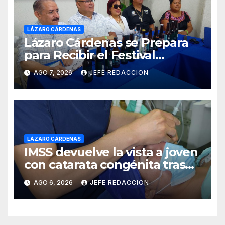
LÁZARO CÁRDENAS
Lázaro Cárdenas se Prepara
para Recibir el Festival
Internacional de la Cerveza
AGO 7, 2026
JEFE REDACCION
Costa de Michoacán 2026
LÁZARO CÁRDENAS
IMSS devuelve la vista a joven
con catarata congénita tras
23 años de limitación visual
AGO 6, 2026
JEFE REDACCION