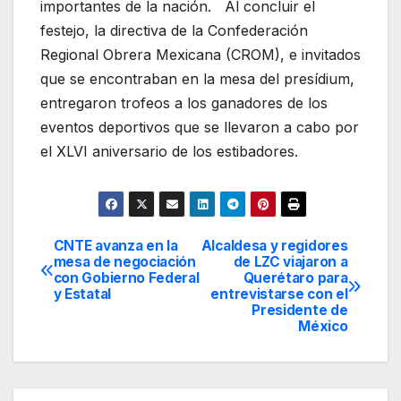
importantes de la nación. Al concluir el
festejo, la directiva de la Confederación
Regional Obrera Mexicana (CROM), e invitados
que se encontraban en la mesa del presídium,
entregaron trofeos a los ganadores de los
eventos deportivos que se llevaron a cabo por
el XLVI aniversario de los estibadores.
CNTE avanza en la
Alcaldesa y regidores
Navegación
mesa de negociación
de LZC viajaron a
con Gobierno Federal
Querétaro para
de
y Estatal
entrevistarse con el
Presidente de
entradas
México