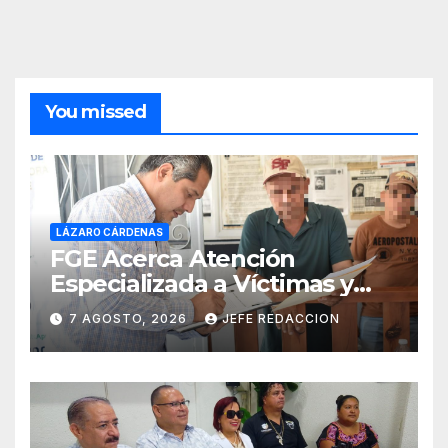
You missed
LÁZARO CÁRDENAS
FGE Acerca Atención
Especializada a Víctimas y
Ciudadanía de Coalcomán
7 AGOSTO, 2026
JEFE REDACCION