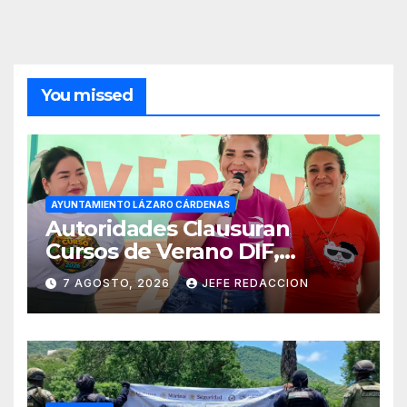
You missed
AYUNTAMIENTO LÁZARO CÁRDENAS
Autoridades Clausuran
Cursos de Verano DIF,
Seguridad Pública y Casa de
7 AGOSTO, 2026
JEFE REDACCION
Cultura 2026