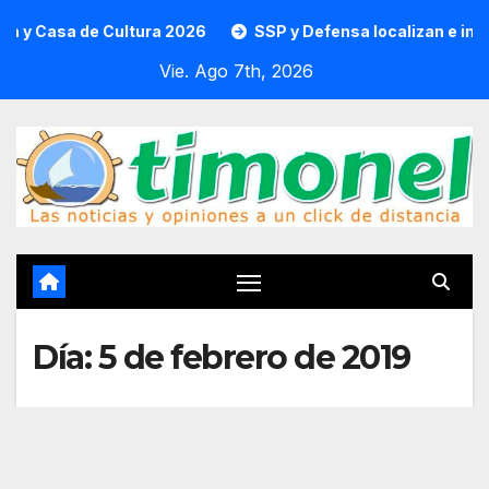
Saltar
 de Cultura 2026
SSP y Defensa localizan e incineran 86
al
Vie. Ago 7th, 2026
contenido
Día:
5 de febrero de 2019