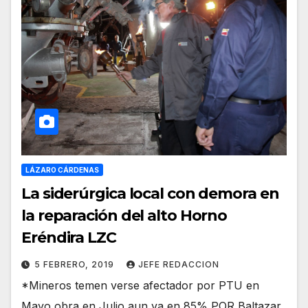
LÁZARO CÁRDENAS
La siderúrgica local con demora en
la reparación del alto Horno
Eréndira LZC
5 FEBRERO, 2019
JEFE REDACCION
*Mineros temen verse afectador por PTU en
Mayo obra en Julio aun va en 85% POR Baltazar