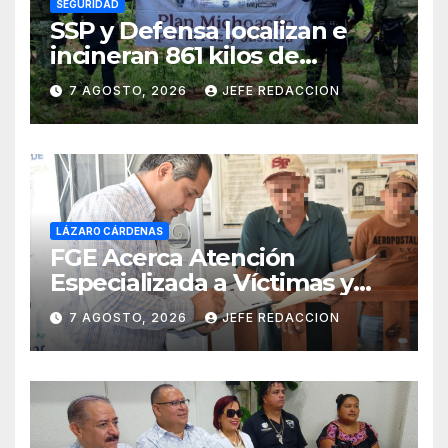
SEGURIDAD
SSP y Defensa localizan e
incineran 861 kilos de
marihuana en Huetamo
7 AGOSTO, 2026
JEFE REDACCION
LÁZARO CÁRDENAS
FGE Acerca Atención
Especializada a Víctimas y
Ciudadanía de Coalcomán
7 AGOSTO, 2026
JEFE REDACCION