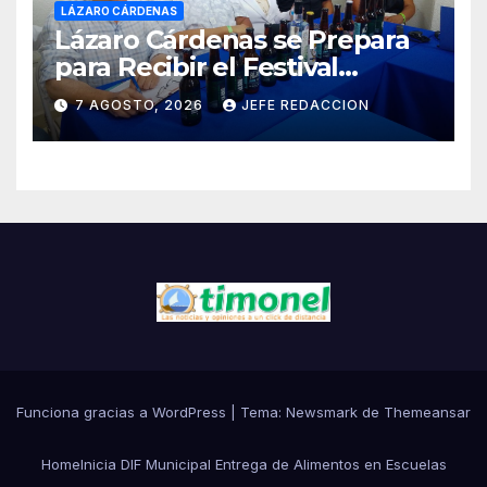
LÁZARO CÁRDENAS
Lázaro Cárdenas se Prepara
para Recibir el Festival
Internacional de la Cerveza
7 AGOSTO, 2026
JEFE REDACCION
Costa de Michoacán 2026
Funciona gracias a WordPress
|
Tema:
Newsmark
de
Themeansar
Home
Inicia DIF Municipal Entrega de Alimentos en Escuelas