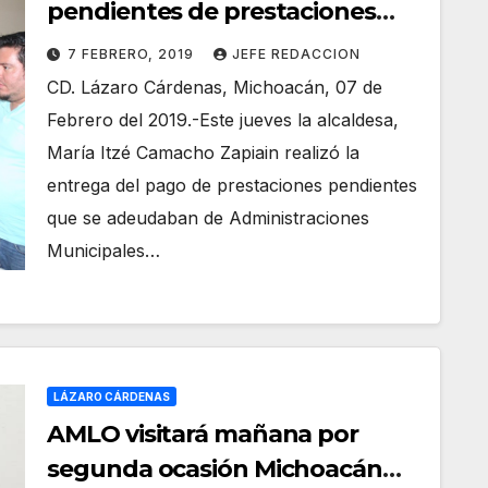
pendientes de prestaciones
que adeudaban de
7 FEBRERO, 2019
JEFE REDACCION
administraciones pasadas al
CD. Lázaro Cárdenas, Michoacán, 07 de
Sindicato
Febrero del 2019.-Este jueves la alcaldesa,
María Itzé Camacho Zapiain realizó la
entrega del pago de prestaciones pendientes
que se adeudaban de Administraciones
Municipales…
LÁZARO CÁRDENAS
AMLO visitará mañana por
segunda ocasión Michoacán