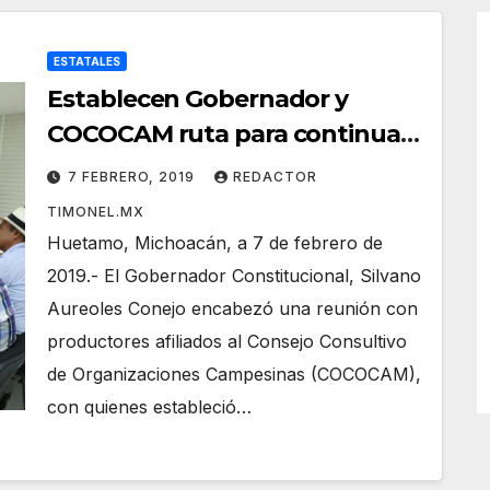
ESTATALES
Establecen Gobernador y
COCOCAM ruta para continuar
impulso del campo michoacano
7 FEBRERO, 2019
REDACTOR
TIMONEL.MX
Huetamo, Michoacán, a 7 de febrero de
2019.- El Gobernador Constitucional, Silvano
Aureoles Conejo encabezó una reunión con
productores afiliados al Consejo Consultivo
de Organizaciones Campesinas (COCOCAM),
con quienes estableció…