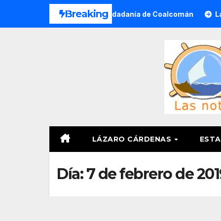
Saltar
Breaking
izada a Víctimas y Ciudadanía de Coalcomán
Lázaro Cárd
al
contenido
LÁZARO CÁRDENAS
ESTA
Día:
7 de febrero de 201