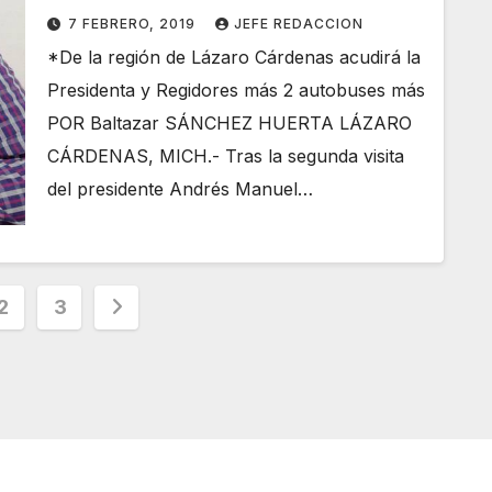
para entregar apoyos
7 FEBRERO, 2019
JEFE REDACCION
*De la región de Lázaro Cárdenas acudirá la
Presidenta y Regidores más 2 autobuses más
POR Baltazar SÁNCHEZ HUERTA LÁZARO
CÁRDENAS, MICH.- Tras la segunda visita
del presidente Andrés Manuel…
nación
2
3
adas