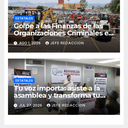
ESTATALES
Golpe a las Finanzas de las
Organizaciones Criminales en
Operativos
AGO 1, 2026
JEFE REDACCION
Interinstitucionales
ESTATALES
Tu voz importa: asiste a la
asamblea y transforma tu
clínica del IMSS-Bienestar
JUL 27, 2026
JEFE REDACCION