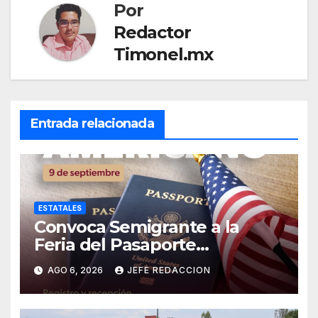
Por
Redactor
Timonel.mx
Entrada relacionada
ESTATALES
Convoca Semigrante a la
Feria del Pasaporte
Estadounidense 2026
AGO 6, 2026
JEFE REDACCION