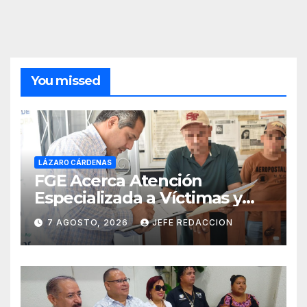
You missed
LÁZARO CÁRDENAS
FGE Acerca Atención
Especializada a Víctimas y
Ciudadanía de Coalcomán
7 AGOSTO, 2026
JEFE REDACCION