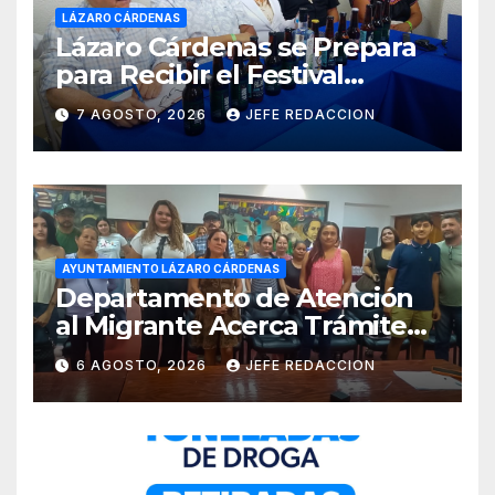
LÁZARO CÁRDENAS
Lázaro Cárdenas se Prepara
para Recibir el Festival
Internacional de la Cerveza
7 AGOSTO, 2026
JEFE REDACCION
Costa de Michoacán 2026
AYUNTAMIENTO LÁZARO CÁRDENAS
Departamento de Atención
al Migrante Acerca Trámite
de Pasaportes
6 AGOSTO, 2026
JEFE REDACCION
Estadounidenses a
Residentes de Lázaro
Cárdenas