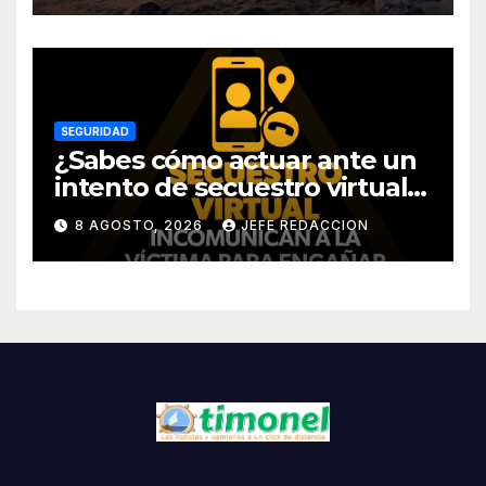
SEGURIDAD
¿Sabes cómo actuar ante un
intento de secuestro virtual?
La SSP te guía para evitarlo
8 AGOSTO, 2026
JEFE REDACCION