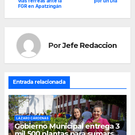
vías férreas ante la
por un Día
de
FGR en Apatzingán
entradas
Por
Jefe Redaccion
Entrada relacionada
LÁZARO CÁRDENAS
Gobierno Municipal entrega 3
mil 500 plantas para sumarse