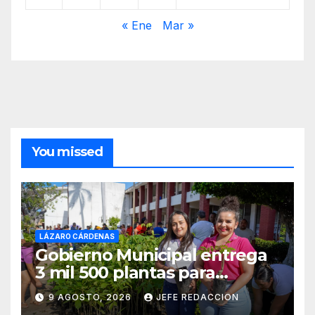
« Ene
Mar »
You missed
LÁZARO CÁRDENAS
Gobierno Municipal entrega
3 mil 500 plantas para
sumarse a la Jornada
9 AGOSTO, 2026
JEFE REDACCION
Nacional de Reforestación