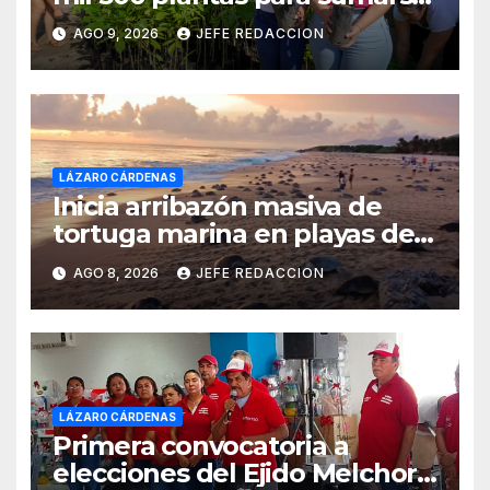
a la Jornada Nacional de
AGO 9, 2026
JEFE REDACCION
Reforestación
LÁZARO CÁRDENAS
Inicia arribazón masiva de
tortuga marina en playas de
Michoacán
AGO 8, 2026
JEFE REDACCION
LÁZARO CÁRDENAS
Primera convocatoria a
elecciones del Ejido Melchor