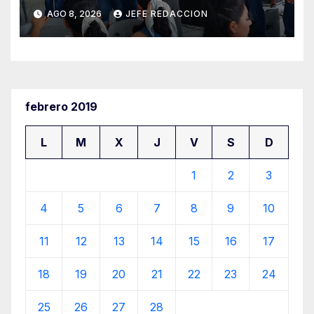
Ocampo en Lázaro Cárdenas
AGO 8, 2026
JEFE REDACCION
el domingo
febrero 2019
L
M
X
J
V
S
D
1
2
3
4
5
6
7
8
9
10
11
12
13
14
15
16
17
18
19
20
21
22
23
24
25
26
27
28