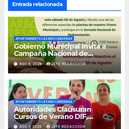
Entrada relacionada
AYUNTAMIENTO LÁZARO CÁRDENAS
Gobierno Municipal Invita a
Campaña Nacional de
Reforestación
AGO 8, 2026
JEFE REDACCION
AYUNTAMIENTO LÁZARO CÁRDENAS
Autoridades Clausuran
Cursos de Verano DIF,
Seguridad Pública y Casa de
AGO 7, 2026
JEFE REDACCION