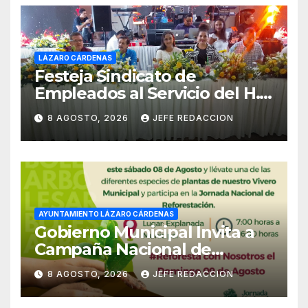
LÁZARO CÁRDENAS
Festeja Sindicato de
Empleados al Servicio del H.
Ayuntamiento de LZC Día del
8 AGOSTO, 2026
JEFE REDACCION
Empleado Municipal
AYUNTAMIENTO LÁZARO CÁRDENAS
Gobierno Municipal Invita a
Campaña Nacional de
Reforestación
8 AGOSTO, 2026
JEFE REDACCION