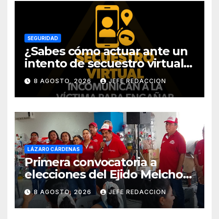
SEGURIDAD
¿Sabes cómo actuar ante un
intento de secuestro virtual?
La SSP te guía para evitarlo
8 AGOSTO, 2026
JEFE REDACCION
LÁZARO CÁRDENAS
Primera convocatoria a
elecciones del Ejido Melchor
Ocampo en Lázaro Cárdenas
8 AGOSTO, 2026
JEFE REDACCION
el domingo