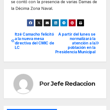
se contó con la presencia de varias Damas de
la Décima Zona Naval.
Itzé Camacho felicitó
A partir del lunes se
Navegación
a la nueva mesa
normalizará la
directiva del CMIC de
atención a la
de
LC
población en la
Presidencia Municipal
entradas
Por
Jefe Redaccion