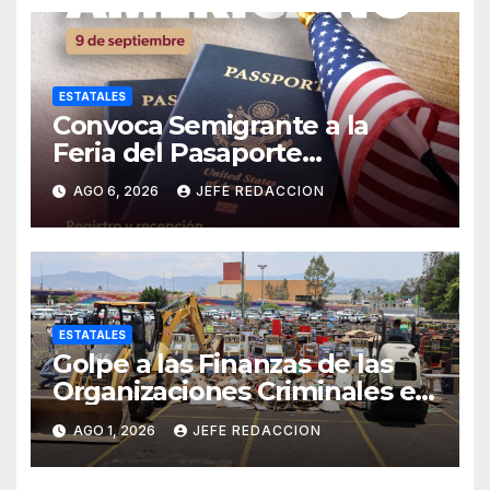
ESTATALES
Convoca Semigrante a la
Feria del Pasaporte
Estadounidense 2026
AGO 6, 2026
JEFE REDACCION
ESTATALES
Golpe a las Finanzas de las
Organizaciones Criminales en
Operativos
AGO 1, 2026
JEFE REDACCION
Interinstitucionales