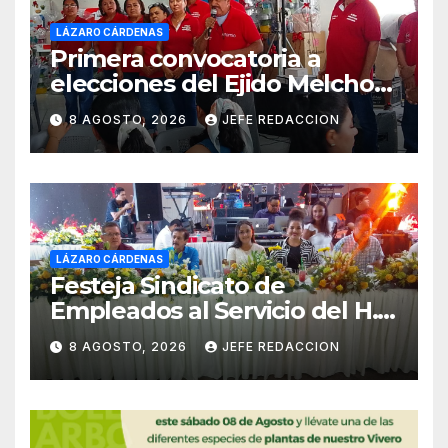
LÁZARO CÁRDENAS
Primera convocatoria a
elecciones del Ejido Melchor
Ocampo en Lázaro Cárdenas
8 AGOSTO, 2026
JEFE REDACCION
el domingo
LÁZARO CÁRDENAS
Festeja Sindicato de
Empleados al Servicio del H.
Ayuntamiento de LZC Día del
8 AGOSTO, 2026
JEFE REDACCION
Empleado Municipal