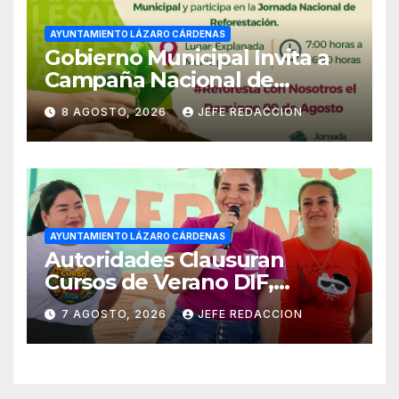
AYUNTAMIENTO LÁZARO CÁRDENAS
Gobierno Municipal Invita a
Campaña Nacional de
Reforestación
8 AGOSTO, 2026
JEFE REDACCION
AYUNTAMIENTO LÁZARO CÁRDENAS
Autoridades Clausuran
Cursos de Verano DIF,
Seguridad Pública y Casa de
7 AGOSTO, 2026
JEFE REDACCION
Cultura 2026