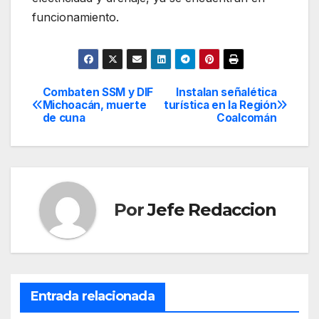
funcionamiento.
Combaten SSM y DIF
Instalan señalética
Navegación
Michoacán, muerte
turística en la Región
de cuna
Coalcomán
de
entradas
Por
Jefe Redaccion
Entrada relacionada