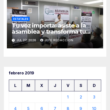
ESTATALES
Tu voz importa: asiste a la
asamblea y transforma tu
clínica del IMSS-Bienestar
JUL 27, 2026
JEFE REDACCION
febrero 2019
L
M
X
J
V
S
D
1
2
3
4
5
6
7
8
9
10