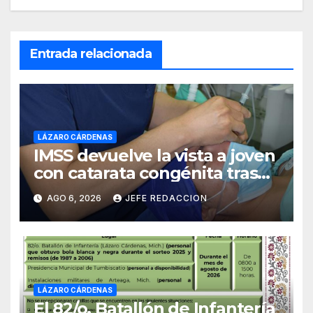
Entrada relacionada
LÁZARO CÁRDENAS
IMSS devuelve la vista a joven
con catarata congénita tras
23 años de limitación visual
AGO 6, 2026
JEFE REDACCION
LÁZARO CÁRDENAS
El 82/o. Batallón de Infantería