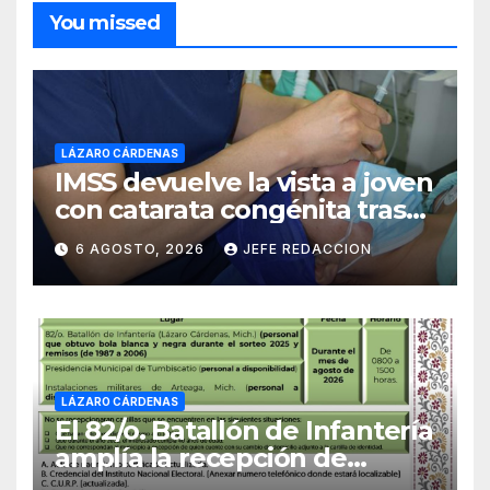
You missed
LÁZARO CÁRDENAS
IMSS devuelve la vista a joven
con catarata congénita tras
23 años de limitación visual
6 AGOSTO, 2026
JEFE REDACCION
LÁZARO CÁRDENAS
El 82/o. Batallón de Infantería
amplía la recepción de
documentos para obtener La