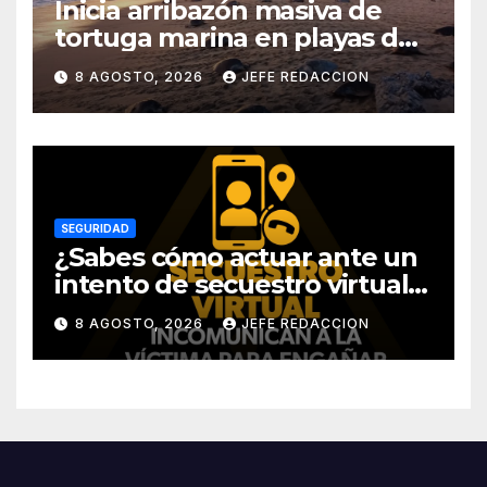
Inicia arribazón masiva de
tortuga marina en playas de
Michoacán
8 AGOSTO, 2026
JEFE REDACCION
SEGURIDAD
¿Sabes cómo actuar ante un
intento de secuestro virtual?
La SSP te guía para evitarlo
8 AGOSTO, 2026
JEFE REDACCION