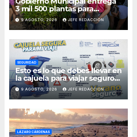
Gobierno Municipal entrega
3 mil 500 plantas para
sumarse a la Jornada
9 AGOSTO, 2026
JEFE REDACCION
Nacional de Reforestación
SEGURIDAD
Esto es lo que debes llevar en
la cajuela para viajar seguro
por carretera
9 AGOSTO, 2026
JEFE REDACCION
LÁZARO CÁRDENAS