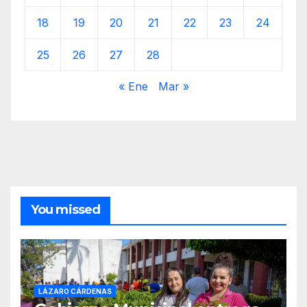
18
19
20
21
22
23
24
25
26
27
28
« Ene
Mar »
You missed
LÁZARO CÁRDENAS