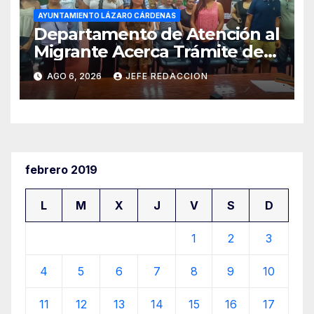
AYUNTAMIENTO LÁZARO CÁRDENAS
Departamento de Atención al
Migrante Acerca Trámite de
Pasaportes Estadounidenses
AGO 6, 2026
JEFE REDACCION
a Residentes de Lázaro
Cárdenas
febrero 2019
L
M
X
J
V
S
D
1
2
3
4
5
6
7
8
9
10
11
12
13
14
15
16
17