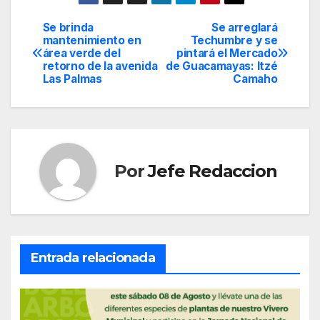
Se brinda
Se arreglará
Navegación
mantenimiento en
Techumbre y se
área verde del
pintará el Mercado
de
retorno de la avenida
de Guacamayas: Itzé
Las Palmas
Camaho
entradas
Por
Jefe Redaccion
Entrada relacionada