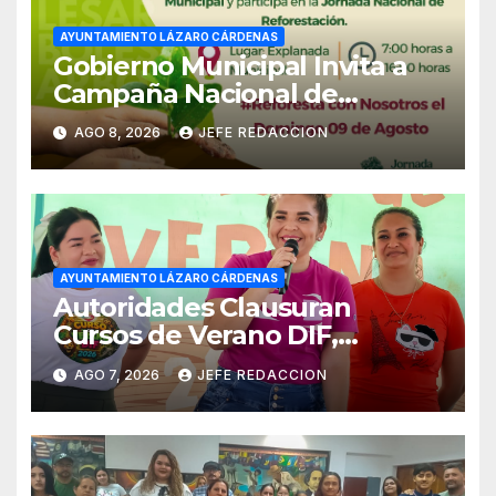
AYUNTAMIENTO LÁZARO CÁRDENAS
Gobierno Municipal Invita a
Campaña Nacional de
Reforestación
AGO 8, 2026
JEFE REDACCION
AYUNTAMIENTO LÁZARO CÁRDENAS
Autoridades Clausuran
Cursos de Verano DIF,
Seguridad Pública y Casa de
AGO 7, 2026
JEFE REDACCION
Cultura 2026