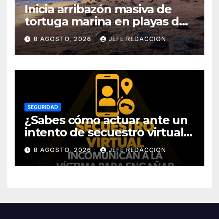
Inicia arribazón masiva de
tortuga marina en playas de
Michoacán
8 AGOSTO, 2026
JEFE REDACCION
SEGURIDAD
¿Sabes cómo actuar ante un
intento de secuestro virtual?
La SSP te guía para evitarlo
8 AGOSTO, 2026
JEFE REDACCION