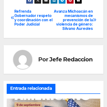
Refrenda
Avanza Michoacán en
Navegación
Gobernador respeto
mecanismos de
y coordinación con el
prevención de la
de
Poder Judicial
violencia de género:
Silvano Aureoles
entradas
Por
Jefe Redaccion
Entrada relacionada