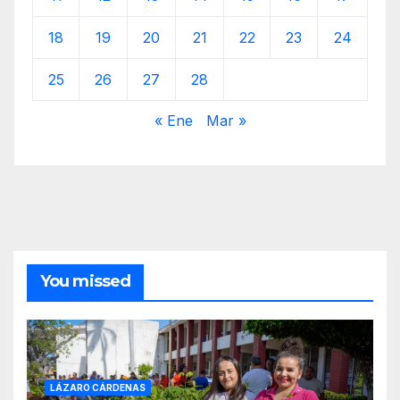
18
19
20
21
22
23
24
25
26
27
28
« Ene
Mar »
You missed
LÁZARO CÁRDENAS