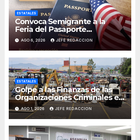
ESTATALES
Convoca Semigrante a la
Feria del Pasaporte
Estadounidense 2026
AGO 6, 2026
JEFE REDACCION
ESTATALES
Golpe a las Finanzas de las
Organizaciones Criminales en
Operativos
AGO 1, 2026
JEFE REDACCION
Interinstitucionales