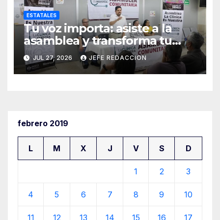
ESTATALES
Tu voz importa: asiste a la
asamblea y transforma tu
clínica del IMSS-Bienestar
JUL 27, 2026
JEFE REDACCION
febrero 2019
L
M
X
J
V
S
D
1
2
3
4
5
6
7
8
9
10
11
12
13
14
15
16
17