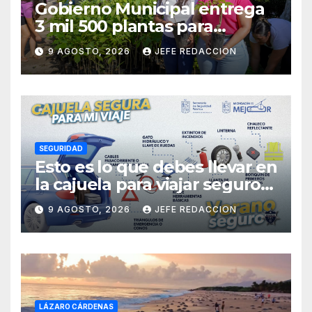
Gobierno Municipal entrega
3 mil 500 plantas para
sumarse a la Jornada
9 AGOSTO, 2026
JEFE REDACCION
Nacional de Reforestación
SEGURIDAD
Esto es lo que debes llevar en
la cajuela para viajar seguro
por carretera
9 AGOSTO, 2026
JEFE REDACCION
LÁZARO CÁRDENAS