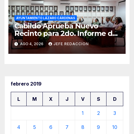
AYUNTAMIENTO LÁZARO CÁRDENAS
Cabildo Aprueba Nuevo
Recinto para 2do. Informe de
Gobierno Municipal
AGO 4, 2026
JEFE REDACCION
febrero 2019
L
M
X
J
V
S
D
1
2
3
4
5
6
7
8
9
10