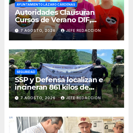
AYUNTAMIENTO LÁZARO CÁRDENAS
Autoridades Clausuran
Cursos de Verano DIF,
Seguridad Pública y Casa de
7 AGOSTO, 2026
JEFE REDACCION
Cultura 2026
SEGURIDAD
SSP y Defensa localizan e
incineran 861 kilos de
marihuana en Huetamo
7 AGOSTO, 2026
JEFE REDACCION