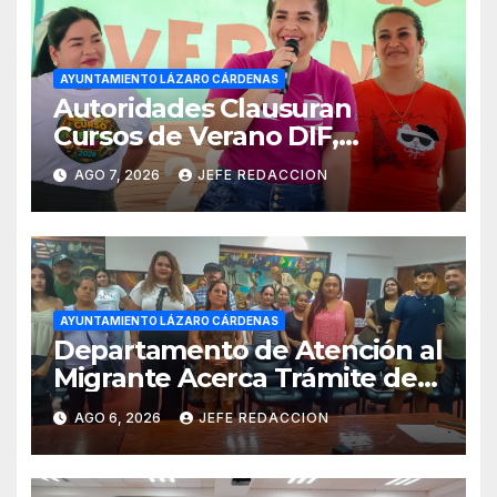
AYUNTAMIENTO LÁZARO CÁRDENAS
Autoridades Clausuran
Cursos de Verano DIF,
Seguridad Pública y Casa de
AGO 7, 2026
JEFE REDACCION
Cultura 2026
AYUNTAMIENTO LÁZARO CÁRDENAS
Departamento de Atención al
Migrante Acerca Trámite de
Pasaportes Estadounidenses
AGO 6, 2026
JEFE REDACCION
a Residentes de Lázaro
Cárdenas