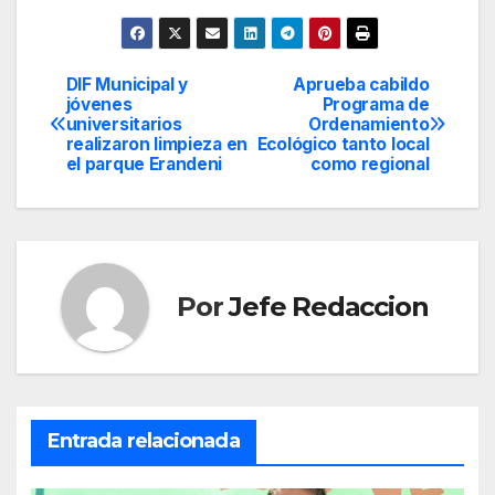
DIF Municipal y
Aprueba cabildo
Navegación
jóvenes
Programa de
universitarios
Ordenamiento
de
realizaron limpieza en
Ecológico tanto local
el parque Erandeni
como regional
entradas
Por
Jefe Redaccion
Entrada relacionada