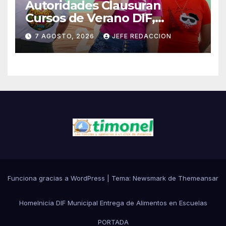
Autoridades Clausuran
Cursos de Verano DIF,
Seguridad Pública y Casa de
7 AGOSTO, 2026
JEFE REDACCION
Cultura 2026
Funciona gracias a WordPress
|
Tema:
Newsmark
de
Themeansar
Home
Inicia DIF Municipal Entrega de Alimentos en Escuelas
PORTADA