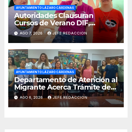
AYUNTAMIENTO LÁZARO CÁRDENAS
Autoridades Clausuran
Cursos de Verano DIF,
Seguridad Pública y Casa de
AGO 7, 2026
JEFE REDACCION
Cultura 2026
AYUNTAMIENTO LÁZARO CÁRDENAS
Departamento de Atención al
Migrante Acerca Trámite de
Pasaportes Estadounidenses
AGO 6, 2026
JEFE REDACCION
a Residentes de Lázaro
Cárdenas