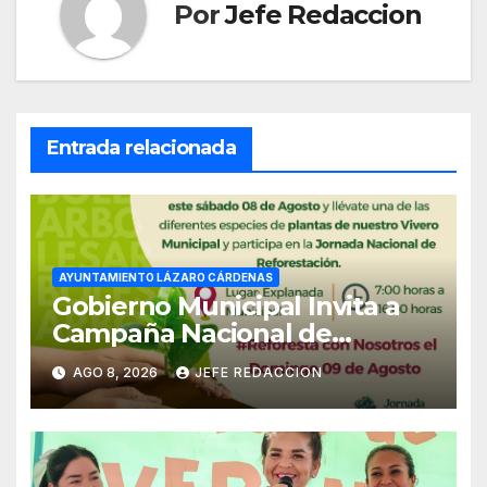
Por
Jefe Redaccion
Entrada relacionada
AYUNTAMIENTO LÁZARO CÁRDENAS
Gobierno Municipal Invita a
Campaña Nacional de
Reforestación
AGO 8, 2026
JEFE REDACCION