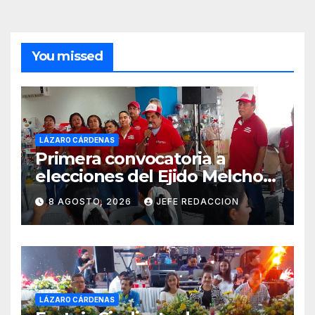
You missed
LÁZARO CÁRDENAS
Primera convocatoria a
elecciones del Ejido Melchor
Ocampo en Lázaro Cárdenas
8 AGOSTO, 2026
JEFE REDACCION
el domingo
LÁZARO CÁRDENAS