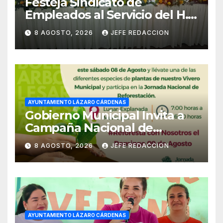
Festeja Sindicato de
Empleados al Servicio del H.
Ayuntamiento de LZC Día del
8 AGOSTO, 2026
JEFE REDACCION
Empleado Municipal
AYUNTAMIENTO LÁZARO CÁRDENAS
Gobierno Municipal Invita a
Campaña Nacional de
Reforestación
8 AGOSTO, 2026
JEFE REDACCION
AYUNTAMIENTO LÁZARO CÁRDENAS