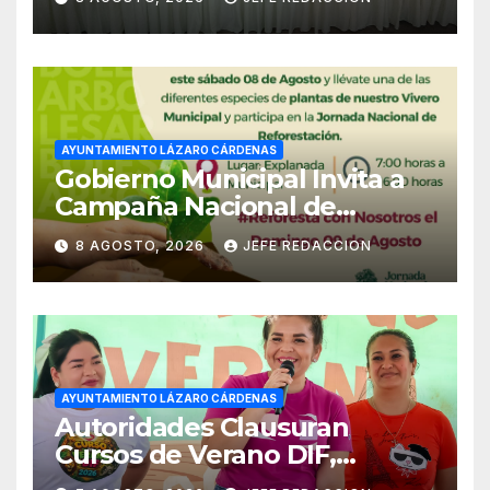
Empleado Municipal
AYUNTAMIENTO LÁZARO CÁRDENAS
Gobierno Municipal Invita a
Campaña Nacional de
Reforestación
8 AGOSTO, 2026
JEFE REDACCION
AYUNTAMIENTO LÁZARO CÁRDENAS
Autoridades Clausuran
Cursos de Verano DIF,
Seguridad Pública y Casa de