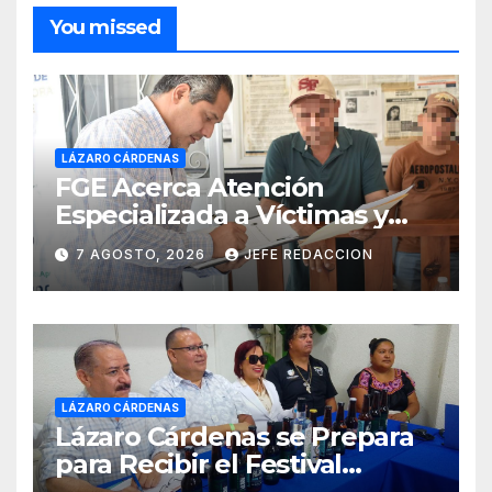
You missed
LÁZARO CÁRDENAS
FGE Acerca Atención
Especializada a Víctimas y
Ciudadanía de Coalcomán
7 AGOSTO, 2026
JEFE REDACCION
LÁZARO CÁRDENAS
Lázaro Cárdenas se Prepara
para Recibir el Festival
Internacional de la Cerveza