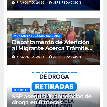
7 AGOSTO, 2026
JEFE REDACCION
Costa de Michoacán 2026
AYUNTAMIENTO LÁZARO CÁRDENAS
Departamento de Atención
al Migrante Acerca Trámite
de Pasaportes
6 AGOSTO, 2026
JEFE REDACCION
Estadounidenses a
Residentes de Lázaro
Cárdenas
SEGURIDAD
SSP asegura 10 toneladas de
droga en 8 meses