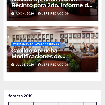
Recinto para 2do. Informe de
Gobierno Municipal
AGO 4, 2026
JEFE REDACCION
AYUNTAMIENTO LÁZARO CÁRDENAS
Cabildo Aprueba
Modificaciones de
Presupuesto en CAPALAC
JUL 31, 2026
JEFE REDACCION
febrero 2019