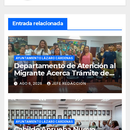
Entrada relacionada
AYUNTAMIENTO LÁZARO CÁRDENAS
Departamento de Atención al
Migrante Acerca Trámite de
Pasaportes Estadounidenses
AGO 6, 2026
JEFE REDACCION
a Residentes de Lázaro
Cárdenas
AYUNTAMIENTO LÁZARO CÁRDENAS
Cabildo Aprueba Nuevo