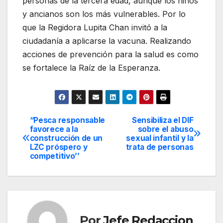
personas de la tercera edad, aunque los niños
y ancianos son los más vulnerables. Por lo
que la Regidora Lupita Chan invitó a la
ciudadanía a aplicarse la vacuna. Realizando
acciones de prevención para la salud es como
se fortalece la Raíz de la Esperanza.
“Pesca responsable
Sensibiliza el DIF
Navegación
favorece a la
sobre el abuso
construcción de un
sexual infantil y la
de
LZC próspero y
trata de personas
competitivo’’
entradas
Por
Jefe Redaccion