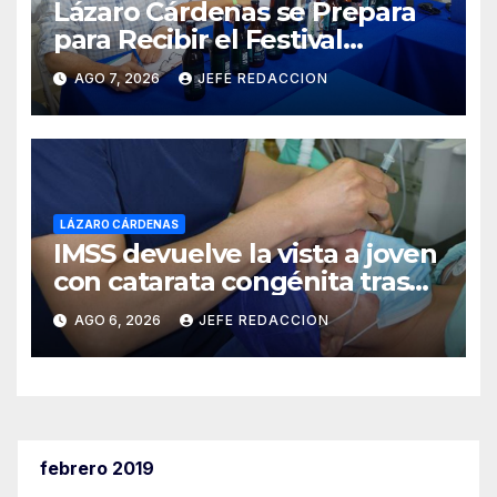
Lázaro Cárdenas se Prepara
para Recibir el Festival
Internacional de la Cerveza
AGO 7, 2026
JEFE REDACCION
Costa de Michoacán 2026
LÁZARO CÁRDENAS
IMSS devuelve la vista a joven
con catarata congénita tras
23 años de limitación visual
AGO 6, 2026
JEFE REDACCION
febrero 2019