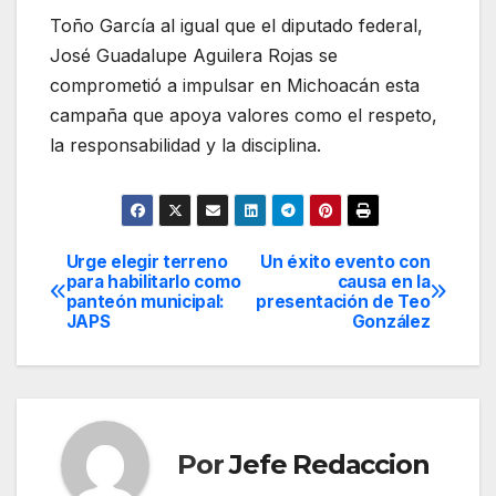
Toño García al igual que el diputado federal,
José Guadalupe Aguilera Rojas se
comprometió a impulsar en Michoacán esta
campaña que apoya valores como el respeto,
la responsabilidad y la disciplina.
Urge elegir terreno
Un éxito evento con
Navegación
para habilitarlo como
causa en la
panteón municipal:
presentación de Teo
de
JAPS
González
entradas
Por
Jefe Redaccion