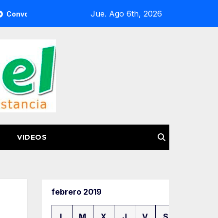
Jue. Ago 6th, 2026
emigrante a la Feria del Pasaporte Estadounidense 2026
VIDEOS
febrero 2019
L
M
X
J
V
S
D