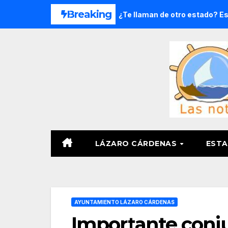
Saltar
Breaking
oga en 8 meses
¿Te llaman de otro estado? Estas ladas 
al
contenido
LÁZARO CÁRDENAS
ESTA
AYUNTAMIENTO LÁZARO CÁRDENAS
Importante conju