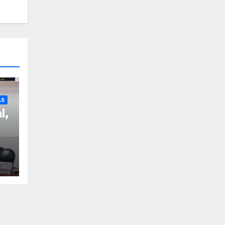
AS
l,