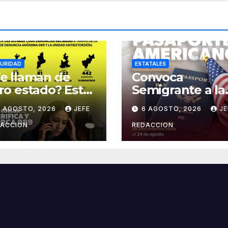
URIDAD
ESTATALES
e llaman de
Convoca
ro estado? Estas
Semigrante a la
das son más
Feria del
6 AGOSTO, 2026
JEFE
6 AGOSTO, 2026
JE
adas para
Pasaporte
torsionar en
Estadounidens
DACCION
REDACCION
ichoacán
2026