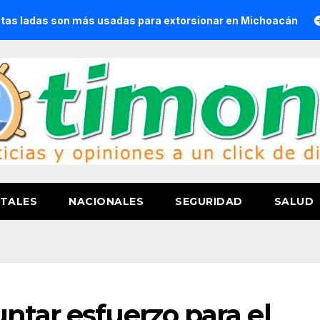
son más usadas para extorsionar en Michoacán
Convoca S
TALES
NACIONALES
SEGURIDAD
SALUD
ntar esfuerzo para el