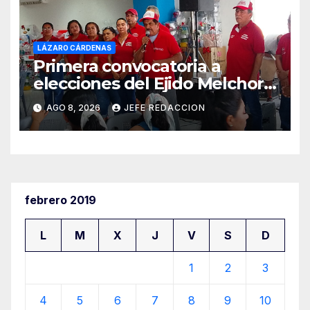
LÁZARO CÁRDENAS
Primera convocatoria a
elecciones del Ejido Melchor
Ocampo en Lázaro Cárdenas
AGO 8, 2026
JEFE REDACCION
el domingo
febrero 2019
L
M
X
J
V
S
D
1
2
3
4
5
6
7
8
9
10