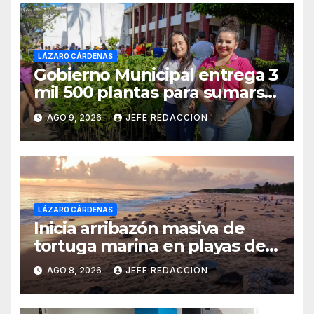
LÁZARO CÁRDENAS
Gobierno Municipal entrega 3
mil 500 plantas para sumarse
a la Jornada Nacional de
AGO 9, 2026
JEFE REDACCION
Reforestación
LÁZARO CÁRDENAS
Inicia arribazón masiva de
tortuga marina en playas de
Michoacán
AGO 8, 2026
JEFE REDACCION