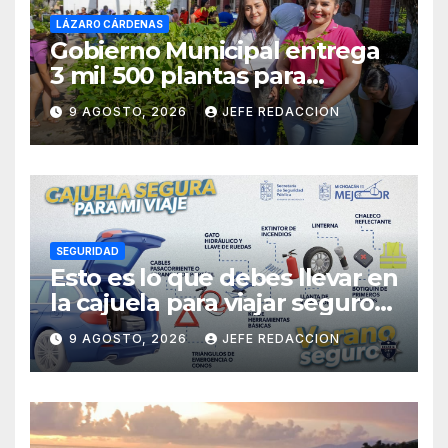
LÁZARO CÁRDENAS
Gobierno Municipal entrega
3 mil 500 plantas para
sumarse a la Jornada
9 AGOSTO, 2026
JEFE REDACCION
Nacional de Reforestación
SEGURIDAD
Esto es lo que debes llevar en
la cajuela para viajar seguro
por carretera
9 AGOSTO, 2026
JEFE REDACCION