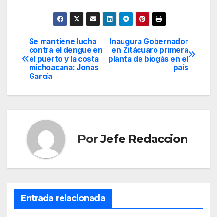
Se mantiene lucha
Inaugura Gobernador
Navegación
contra el dengue en
en Zitácuaro primera
el puerto y la costa
planta de biogás en el
de
michoacana: Jonás
país
García
entradas
Por
Jefe Redaccion
Entrada relacionada