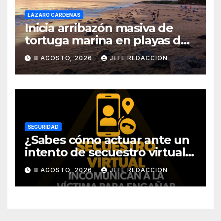
LÁZARO CÁRDENAS
Inicia arribazón masiva de
tortuga marina en playas de
Michoacán
8 AGOSTO, 2026
JEFE REDACCION
SEGURIDAD
¿Sabes cómo actuar ante un
intento de secuestro virtual?
La SSP te guía para evitarlo
8 AGOSTO, 2026
JEFE REDACCION