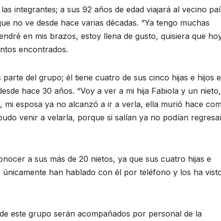
as integrantes; a sus 92 años de edad viajará al vecino paí
 que no ve desde hace varias décadas. “Ya tengo muchas
endré en mis brazos, estoy llena de gusto, quisiera que ho
ientos encontrados.
arte del grupo; él tiene cuatro de sus cinco hijas e hijos 
desde hace 30 años. “Voy a ver a mi hija Fabiola y un nieto,
, mi esposa ya no alcanzó a ir a verla, ella murió hace co
pudo venir a velarla, porque si salían ya no podían regresar
onocer a sus más de 20 nietos, ya que sus cuatro hijas e
y únicamente han hablado con él por teléfono y los ha vist
s de este grupo serán acompañados por personal de la