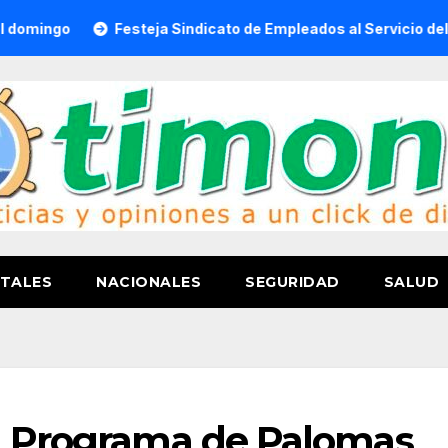
Festeja Sindicato de Empleados al Servicio del H. Ayuntam
TALES
NACIONALES
SEGURIDAD
SALUD
al Programa de Palomas