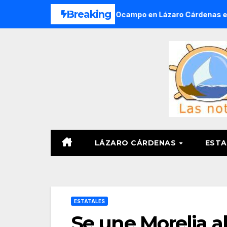
Saltar
Breaking
s del Ejido Melchor Ocampo en Lázaro Cárdenas el domingo
al
contenido
LÁZARO CÁRDENAS
ESTA
ESTATALES
Se une Morelia 