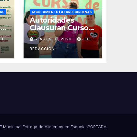
AS
AYUNTAMIENTO LÁZARO CÁRDENAS
Autoridades
 a
Clausuran Cursos
de Verano DIF,
FE
7 AGOSTO, 2026
JEFE
Seguridad Pública
y Casa de Cultura
REDACCION
2026
DIF Municipal Entrega de Alimentos en Escuelas
PORTADA