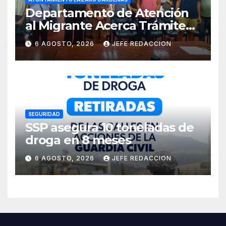
Departamento de Atención
al Migrante Acerca Trámite
de Pasaportes
6 AGOSTO, 2026
JEFE REDACCION
Estadounidenses a
Residentes de Lázaro
Cárdenas
SEGURIDAD
SSP asegura 10 toneladas de
droga en 8 meses
6 AGOSTO, 2026
JEFE REDACCION