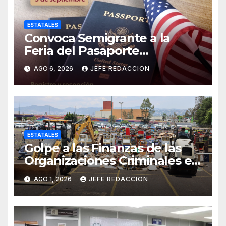
ESTATALES
Convoca Semigrante a la
Feria del Pasaporte
Estadounidense 2026
AGO 6, 2026
JEFE REDACCION
ESTATALES
Golpe a las Finanzas de las
Organizaciones Criminales en
Operativos
AGO 1, 2026
JEFE REDACCION
Interinstitucionales