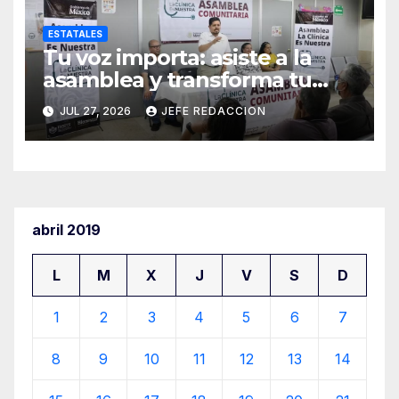
ESTATALES
Tu voz importa: asiste a la
asamblea y transforma tu
clínica del IMSS-Bienestar
JUL 27, 2026
JEFE REDACCION
abril 2019
L
M
X
J
V
S
D
1
2
3
4
5
6
7
8
9
10
11
12
13
14