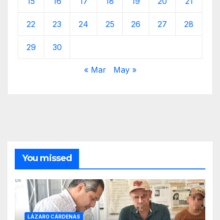
15
16
17
18
19
20
21
22
23
24
25
26
27
28
29
30
« Mar
May »
You missed
LÁZARO CÁRDENAS