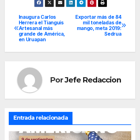
Inaugura Carlos
Exportar más de 84
Navegación
Herrera el Tianguis
mil toneladas de
Artesanal más
mango, meta 2019:
de
grande de América,
Sedrua
en Uruapan
entradas
Por
Jefe Redaccion
Entrada relacionada