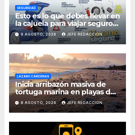
SEGURIDAD
Esto es lo que debes llevar en
la cajuela para viajar seguro
por carretera
9 AGOSTO, 2026
JEFE REDACCION
LÁZARO CÁRDENAS
Inicia arribazón masiva de
tortuga marina en playas de
Michoacán
8 AGOSTO, 2026
JEFE REDACCION