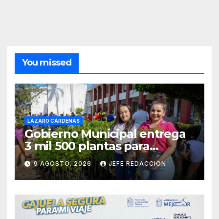
You missed
LÁZARO CÁRDENAS
Gobierno Municipal entrega
3 mil 500 plantas para
sumarse a la Jornada
9 AGOSTO, 2026
JEFE REDACCION
Nacional de Reforestación