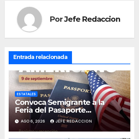
Por
Jefe Redaccion
Entrada relacionada
ESTATALES
Convoca Semigrante a la
Feria del Pasaporte
Estadounidense 2026
AGO 6, 2026
JEFE REDACCION