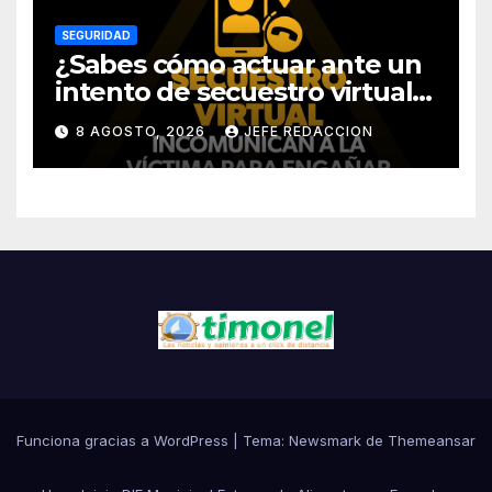
SEGURIDAD
¿Sabes cómo actuar ante un
intento de secuestro virtual?
La SSP te guía para evitarlo
8 AGOSTO, 2026
JEFE REDACCION
Funciona gracias a WordPress
|
Tema:
Newsmark
de
Themeansar