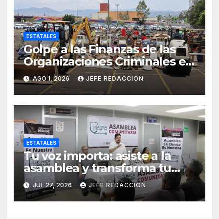
ESTATALES
Golpe a las Finanzas de las
Organizaciones Criminales en
Operativos
AGO 1, 2026
JEFE REDACCION
Interinstitucionales
ESTATALES
Tu voz importa: asiste a la
asamblea y transforma tu
clínica del IMSS-Bienestar
JUL 27, 2026
JEFE REDACCION