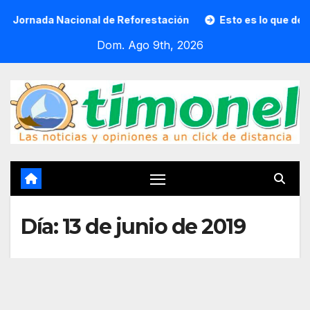
Saltar
da Nacional de Reforestación
Esto es lo que debes llevar 
al
Dom. Ago 9th, 2026
contenido
Día:
13 de junio de 2019