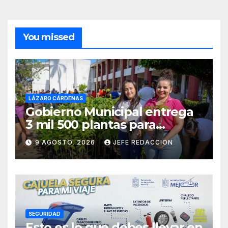
You missed
LÁZARO CÁRDENAS
Gobierno Municipal entrega
3 mil 500 plantas para
sumarse a la Jornada
9 AGOSTO, 2026
JEFE REDACCION
Nacional de Reforestación
SEGURIDAD
Esto es lo que debes llevar en