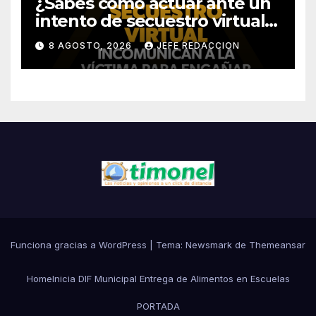
¿Sabes cómo actuar ante un
intento de secuestro virtual?
La SSP te guía para evitarlo
8 AGOSTO, 2026
JEFE REDACCION
Funciona gracias a WordPress
|
Tema:
Newsmark
de
Themeansar
Home
Inicia DIF Municipal Entrega de Alimentos en Escuelas
PORTADA