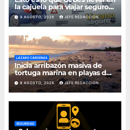
la cajuela para viajar seguro
por carretera
9 AGOSTO, 2026
JEFE REDACCION
LÁZARO CÁRDENAS
Inicia arribazón masiva de
tortuga marina en playas de
Michoacán
8 AGOSTO, 2026
JEFE REDACCION
SEGURIDAD