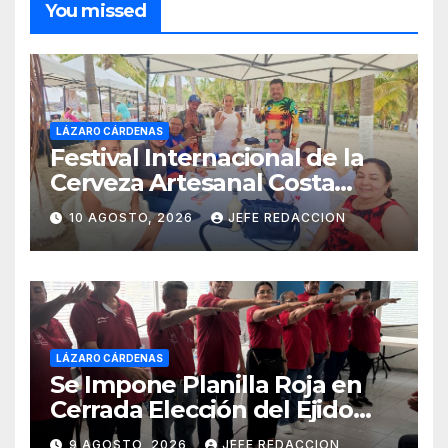
You missed
LÁZARO CÁRDENAS
Festival Internacional de la
Cerveza Artesanal Costa
Michoacán 2026 Cerro su 19ª
10 AGOSTO, 2026
JEFE REDACCION
Edición
LÁZARO CÁRDENAS
Se Impone Planilla Roja en
Cerrada Elección del Ejido
Melchor Ocampo en Lázaro
9 AGOSTO, 2026
JEFE REDACCION