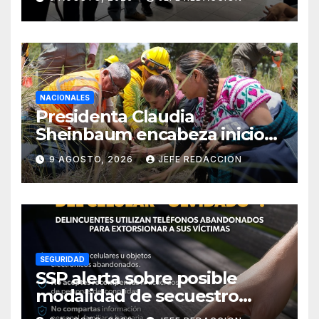
Cárdenas
NACIONALES
Presidenta Claudia
Sheinbaum encabeza inicio
de la Jornada Nacional de
9 AGOSTO, 2026
JEFE REDACCION
Reforestación 2026
SEGURIDAD
SSP alerta sobre posible
modalidad de secuestro
virtual