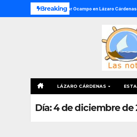
Saltar
Breaking
iones del Ejido Melchor Ocampo en Lázaro Cárdenas el domin
al
contenido
LÁZARO CÁRDENAS
ESTA
Día:
4 de diciembre de