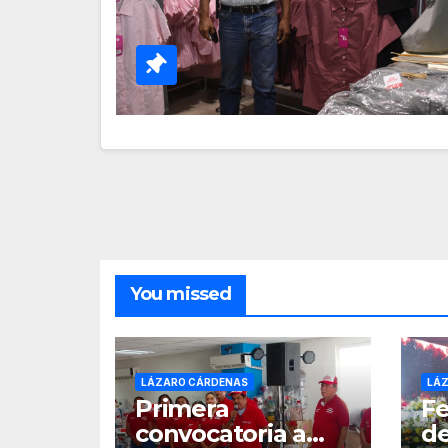
You missed
LÁZARO CÁRDENAS
LÁ
Primera
Fe
convocatoria a
de