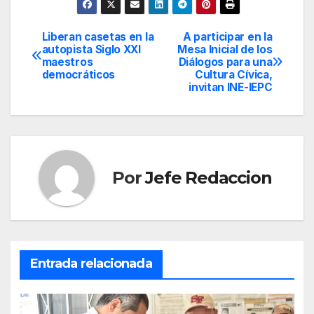
Liberan casetas en la
A participar en la
Navegación
autopista Siglo XXI
Mesa Inicial de los
maestros
Diálogos para una
de
democráticos
Cultura Cívica,
invitan INE-IEPC
entradas
Por
Jefe Redaccion
Entrada relacionada