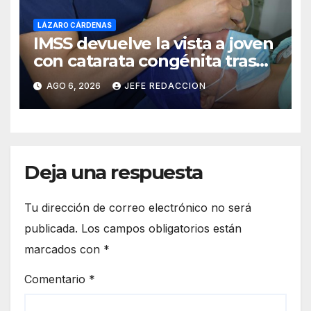
LÁZARO CÁRDENAS
IMSS devuelve la vista a joven
con catarata congénita tras
23 años de limitación visual
AGO 6, 2026
JEFE REDACCION
Deja una respuesta
Tu dirección de correo electrónico no será
publicada.
Los campos obligatorios están
marcados con
*
Comentario
*