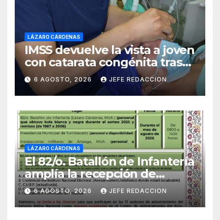
LÁZARO CÁRDENAS
IMSS devuelve la vista a joven
con catarata congénita tras
23 años de limitación visual
6 AGOSTO, 2026
JEFE REDACCION
LÁZARO CÁRDENAS
El 82/o. Batallón de Infantería
amplía la recepción de
documentos para obtener La
6 AGOSTO, 2026
JEFE REDACCION
Catilla del Servicio Militar
Nacional