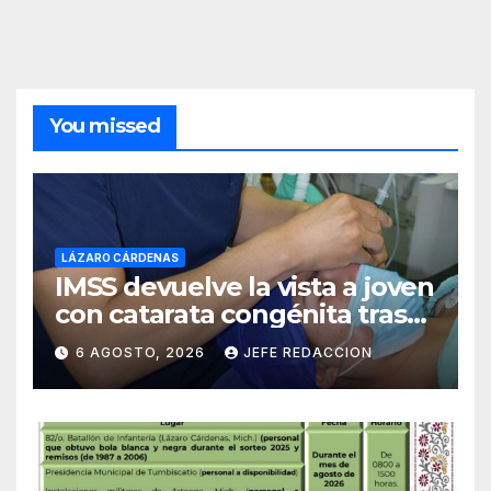
You missed
LÁZARO CÁRDENAS
IMSS devuelve la vista a joven
con catarata congénita tras
23 años de limitación visual
6 AGOSTO, 2026
JEFE REDACCION