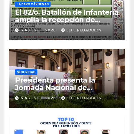
LÁZARO CÁRDENAS
El 82/o. Batallón de Infantería
amplía la recepción de
documentos para obtener La
6 AGOSTO, 2026
JEFE REDACCION
Catilla del Servicio Militar
Nacional
SEGURIDAD
Presidenta presenta la
Jornada Nacional de
Reforestación 2026; se
5 AGOSTO, 2026
JEFE REDACCION
realizará el 9 de agosto y se
plantarán 6.6 millones de
árboles y plantas