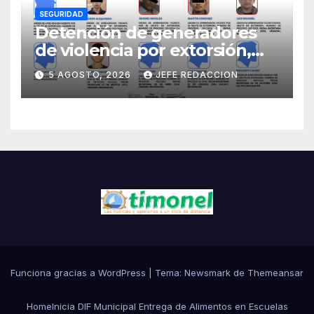
SEGURIDAD
Detención de generadores
de violencia por extorsión,
pilar de la estrategia estatal:
5 AGOSTO, 2026
JEFE REDACCION
SSP
Funciona gracias a WordPress
|
Tema:
Newsmark
de
Themeansar
Home
Inicia DIF Municipal Entrega de Alimentos en Escuelas