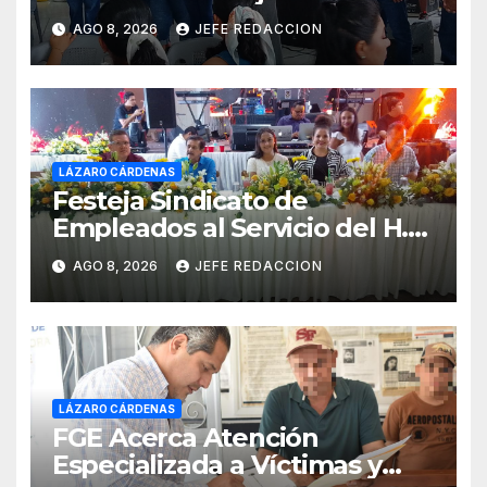
Ocampo en Lázaro Cárdenas
AGO 8, 2026
JEFE REDACCION
el domingo
LÁZARO CÁRDENAS
Festeja Sindicato de
Empleados al Servicio del H.
Ayuntamiento de LZC Día del
AGO 8, 2026
JEFE REDACCION
Empleado Municipal
LÁZARO CÁRDENAS
FGE Acerca Atención
Especializada a Víctimas y