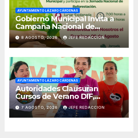
AYUNTAMIENTO LÁZARO CÁRDENAS
Gobierno Municipal Invita a
Campaña Nacional de
Reforestación
8 AGOSTO, 2026
JEFE REDACCION
AYUNTAMIENTO LÁZARO CÁRDENAS
Autoridades Clausuran
Cursos de Verano DIF,
Seguridad Pública y Casa de
7 AGOSTO, 2026
JEFE REDACCION
Cultura 2026