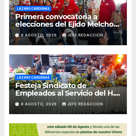
LÁZARO CÁRDENAS
Primera convocatoria a
elecciones del Ejido Melchor
Ocampo en Lázaro Cárdenas
8 AGOSTO, 2026
JEFE REDACCION
el domingo
LÁZARO CÁRDENAS
Festeja Sindicato de
Empleados al Servicio del H.
Ayuntamiento de LZC Día del
8 AGOSTO, 2026
JEFE REDACCION
Empleado Municipal