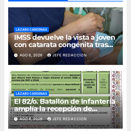
LÁZARO CÁRDENAS
IMSS devuelve la vista a joven
con catarata congénita tras
23 años de limitación visual
AGO 6, 2026
JEFE REDACCION
LÁZARO CÁRDENAS
El 82/o. Batallón de Infantería
amplía la recepción de
documentos para obtener La
AGO 6, 2026
JEFE REDACCION
Catilla del Servicio Militar
Nacional