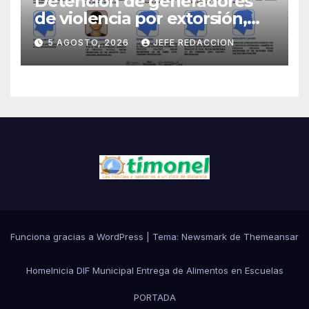
Detención de generadores
de violencia por extorsión,
pilar de la estrategia estatal:
5 AGOSTO, 2026
JEFE REDACCION
SSP
Funciona gracias a WordPress
|
Tema:
Newsmark
de
Themeansar
Home
Inicia DIF Municipal Entrega de Alimentos en Escuelas
PORTADA