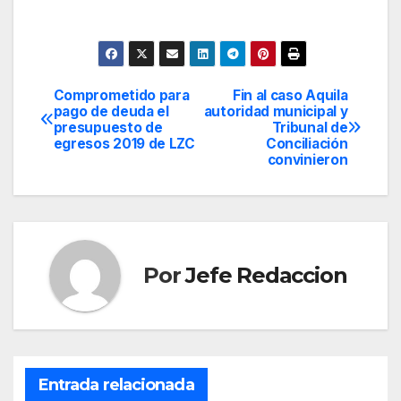
Comprometido para
Fin al caso Aquila
Navegación
pago de deuda el
autoridad municipal y
presupuesto de
Tribunal de
de
egresos 2019 de LZC
Conciliación
convinieron
entradas
Por
Jefe Redaccion
Entrada relacionada