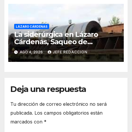
LÁZARO CÁRDENAS
La siderúrgica en Lázaro
Cárdenas, Saqueo de
Recursos Naturales a Cambio
AGO 4, 2026
JEFE REDACCION
de Miseria
Deja una respuesta
Tu dirección de correo electrónico no será
publicada.
Los campos obligatorios están
marcados con
*