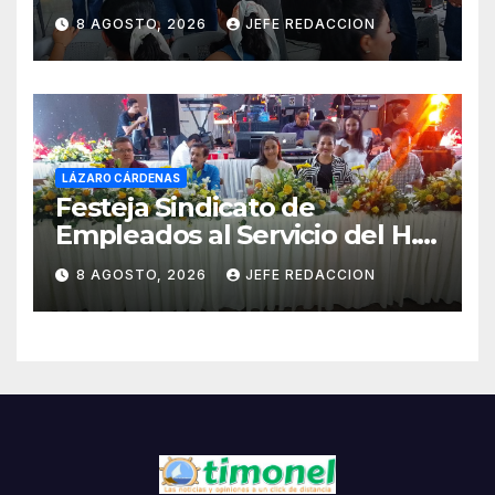
Ocampo en Lázaro Cárdenas
8 AGOSTO, 2026
JEFE REDACCION
el domingo
LÁZARO CÁRDENAS
Festeja Sindicato de
Empleados al Servicio del H.
Ayuntamiento de LZC Día del
8 AGOSTO, 2026
JEFE REDACCION
Empleado Municipal