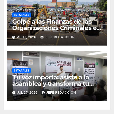
ESTATALES
Golpe a las Finanzas de las
Organizaciones Criminales en
Operativos
AGO 1, 2026
JEFE REDACCION
Interinstitucionales
ESTATALES
Tu voz importa: asiste a la
asamblea y transforma tu
clínica del IMSS-Bienestar
JUL 27, 2026
JEFE REDACCION