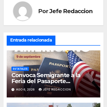
Por
Jefe Redaccion
Entrada relacionada
ESTATALES
Convoca Semigrante a la
Feria del Pasaporte
Estadounidense 2026
AGO 6, 2026
JEFE REDACCION