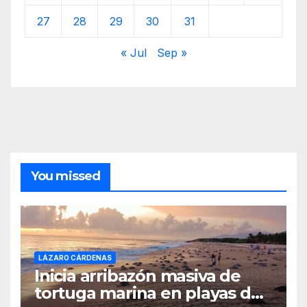
27
28
29
30
31
« Jul
Sep »
You missed
LÁZARO CÁRDENAS
Inicia arribazón masiva de
tortuga marina en playas de