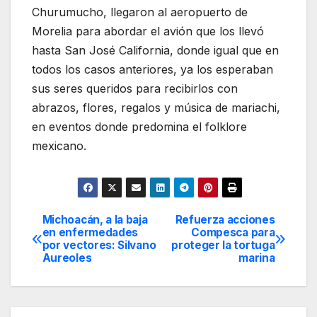
Churumucho, llegaron al aeropuerto de
Morelia para abordar el avión que los llevó
hasta San José California, donde igual que en
todos los casos anteriores, ya los esperaban
sus seres queridos para recibirlos con
abrazos, flores, regalos y música de mariachi,
en eventos donde predomina el folklore
mexicano.
Michoacán, a la baja
Refuerza acciones
Navegación
en enfermedades
Compesca para
por vectores: Silvano
proteger la tortuga
de
Aureoles
marina
entradas