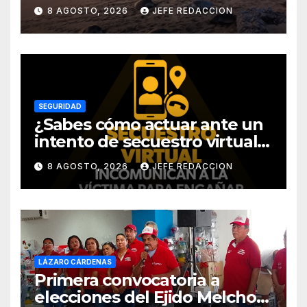
Michoacán
8 AGOSTO, 2026
JEFE REDACCION
SEGURIDAD
¿Sabes cómo actuar ante un
intento de secuestro virtual?
La SSP te guía para evitarlo
8 AGOSTO, 2026
JEFE REDACCION
LÁZARO CÁRDENAS
Primera convocatoria a
elecciones del Ejido Melchor