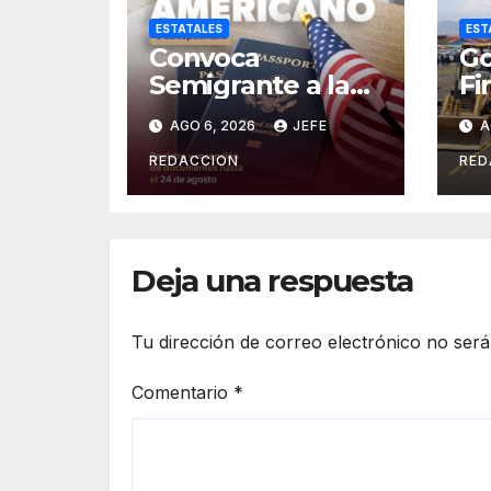
ESTATALES
EST
Convoca
Go
Semigrante a la
Fi
Feria del
Or
AGO 6, 2026
JEFE
A
Pasaporte
Cr
Estadounidense
Op
REDACCION
RED
2026
In
es
Deja una respuesta
Tu dirección de correo electrónico no será
Comentario
*