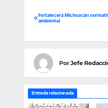
Fortalecerá Michoacán normati
Navegación
ambiental
de
entradas
Por
Jefe Redacci
Entrada relacionada