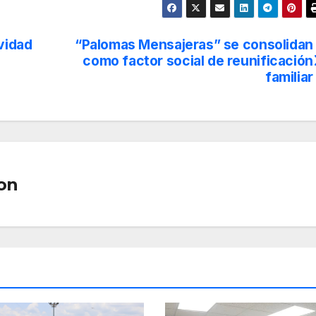
vidad
“Palomas Mensajeras” se consolidan
como factor social de reunificación
familiar
on