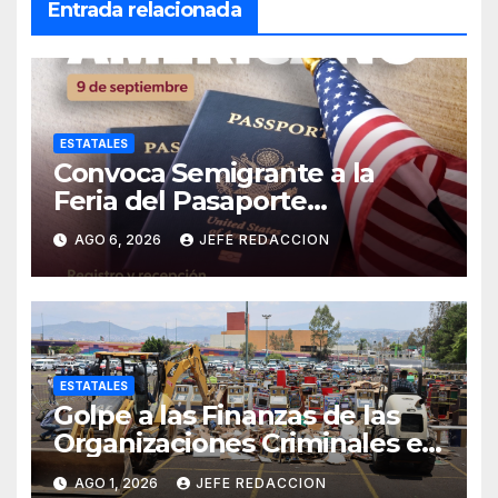
Entrada relacionada
ESTATALES
Convoca Semigrante a la
Feria del Pasaporte
Estadounidense 2026
AGO 6, 2026
JEFE REDACCION
ESTATALES
Golpe a las Finanzas de las
Organizaciones Criminales en
Operativos
AGO 1, 2026
JEFE REDACCION