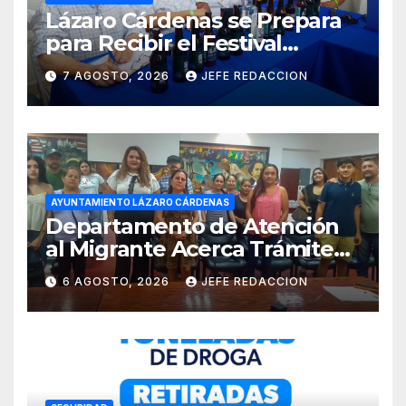
Lázaro Cárdenas se Prepara
para Recibir el Festival
Internacional de la Cerveza
7 AGOSTO, 2026
JEFE REDACCION
Costa de Michoacán 2026
AYUNTAMIENTO LÁZARO CÁRDENAS
Departamento de Atención
al Migrante Acerca Trámite
de Pasaportes
6 AGOSTO, 2026
JEFE REDACCION
Estadounidenses a
Residentes de Lázaro
Cárdenas