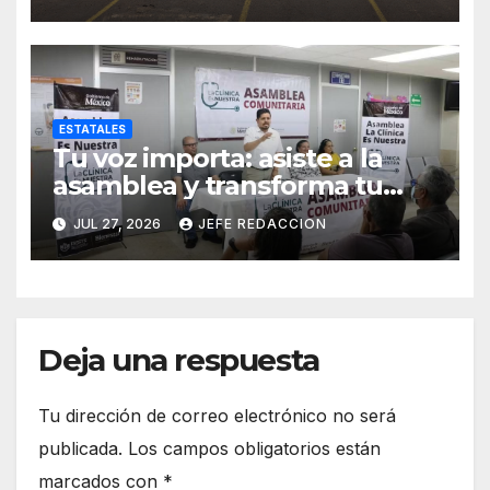
Interinstitucionales
ESTATALES
Tu voz importa: asiste a la
asamblea y transforma tu
clínica del IMSS-Bienestar
JUL 27, 2026
JEFE REDACCION
Deja una respuesta
Tu dirección de correo electrónico no será
publicada.
Los campos obligatorios están
marcados con
*